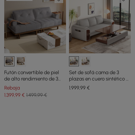
Futón convertible de piel
Set de sofá cama de 3
de alto rendimiento de 3
plazas en cuero sintético y
plazas con mesa auxiliar
una mesa de centro
Rebaja
1.999
,99
€
elevable
1.399
,99
€
1.499,99 €