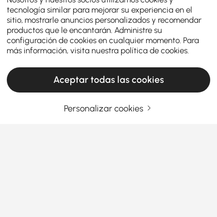
tecnología similar para mejorar su experiencia en el
sitio, mostrarle anuncios personalizados y recomendar
productos que le encantarán. Administre su
configuración de cookies en cualquier momento. Para
más información, visita nuestra
política de cookies
.
Aceptar todas las cookies
Personalizar cookies
La guía definitiva de sofás cama y futones
¿Qué necesita saber antes de comprar un
sofá cama con futón?
Cuando se trata de maximizar el espacio y la
comodidad en su hogar, un
sofá cama
es un cambio
Ver más
de juego. Ya sea que viva en un apartamento
Products in the current category have been updated to show the latest 2 items