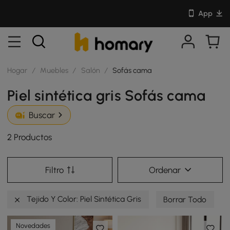
App
Hogar
/
Muebles
/
Salón
/
Sofás cama
Piel sintética gris Sofás cama
Buscar
2 Productos
Filtro
Ordenar
Tejido Y Color: Piel Sintética Gris
Borrar Todo
Novedades