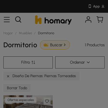
App
Hogar
/
Muebles
/
Dormitorio
Dormitorio
1 Productos
Buscar
Filtro
Ordenar
Diseño De Piernas: Piernas Torneadas
Borrar Todo
Ofertas especiales