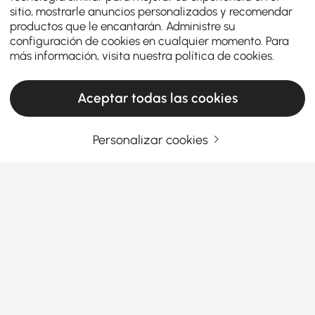
sitio, mostrarle anuncios personalizados y recomendar
productos que le encantarán. Administre su
configuración de cookies en cualquier momento. Para
más información, visita nuestra
política de cookies
.
Aceptar todas las cookies
Personalizar cookies
Cosas que debe saber antes de comprar
muebles de dormitorio
Cómo elegir muebles de dormitorio que
hagan brillar tu espacio
¿Buscas renovar tu espacio para dormir sin
Ver más
complicaciones? Encontrar los muebles de
Products in the current category have been updated to show the latest 1 items
dormitorio adecuados puede transformar
totalmente tu habitación de “meh” a “guau”. Pero,
¿por dónde empezar? Desglosemos lo esencial para