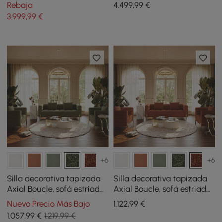
para sala
de estar en blanco y
Rebaja
4.499
,99
€
naranja
3.999
,99
€
+6
+6
Silla decorativa tapizada
Silla decorativa tapizada
Axial Boucle, sofá estriado
Axial Boucle, sofá estriado
de 200 cm con patas y
de 200 cm con patas y
Nuevo Precio Más Bajo
1.122
,99
€
almohadas doradas
almohadas doradas
1.057
,99
€
1.219,99 €