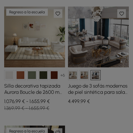
Regreso a la escuela
+6
Silla decorativa tapizada
Juego de 3 sofás modernos
Aurora Boucle de 2600 mm,
de piel sintética para sala
sofá diván Boucle de 3
de estar en color marrón y
1.076,99 € - 1.655,99 €
4.499
,99
€
asientos con otomanas
blanco
1.369,99 € - 1.655,99 €
Regreso a la escuela