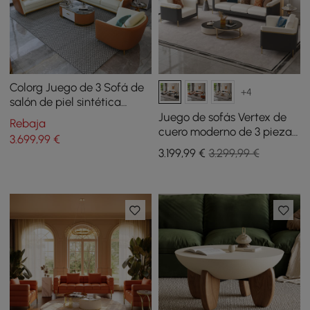
Colorg Juego de 3 Sofá de
+4
salón de piel sintética
naranja con sofá individual
Juego de sofás Vertex de
Rebaja
y cama
cuero moderno de 3 piezas
3.699
,99
€
para sala
3.199
,99
€
3.299,99 €