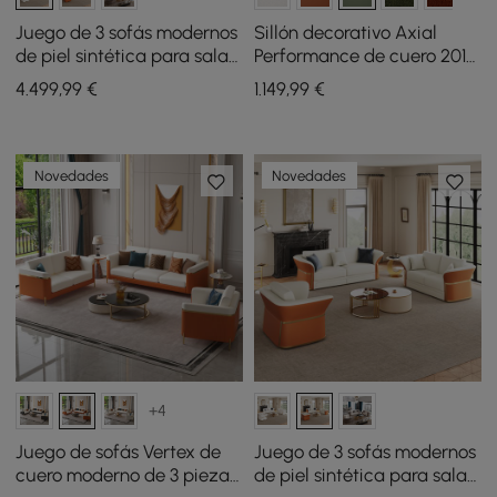
Juego de 3 sofás modernos
Sillón decorativo Axial
de piel sintética para sala
Performance de cuero 201
de estar en color blanco
cm, sofá estriado con
4.499
,99
€
1.149
,99
€
patas doradas y cojines
Novedades
Novedades
+4
Juego de sofás Vertex de
Juego de 3 sofás modernos
cuero moderno de 3 piezas
de piel sintética para sala