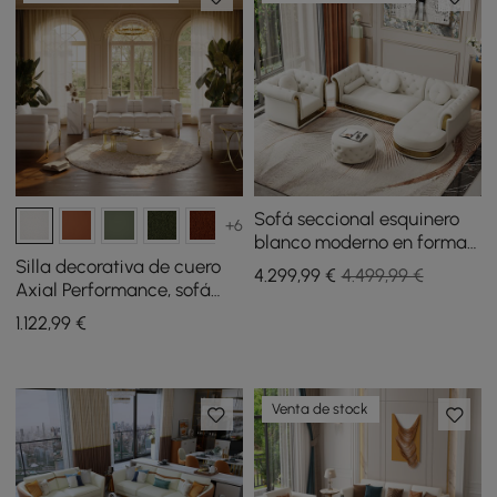
Sofá seccional esquinero
+6
blanco moderno en forma
de L Dodiy de 6 plazas con
Silla decorativa de cuero
4.299
,99
€
4.499,99 €
reposapiés y almohadas
Axial Performance, sofá
estriado de 200 cm con
1.122
,99
€
patas y almohadas
doradas
Venta de stock