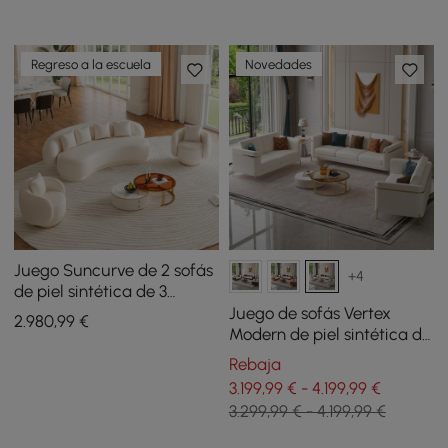
Regreso a la escuela
Novedades
Juego Suncurve de 2 sofás
+4
de piel sintética de 3
asientos con sillones
Juego de sofás Vertex
2.980
,99
€
giratorias
Modern de piel sintética de
3 piezas para sala
Rebaja
3.199,99 € - 4.199,99 €
3.299,99 € - 4.199,99 €