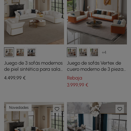
+4
Juego de 3 sofás modernos
Juego de sofás Vertex de
de piel sintética para sala
cuero moderno de 3 piezas
de estar en color blanco
para sala
4.499
,99
€
Rebaja
3.999
,99
€
Novedades