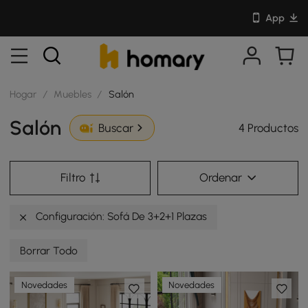
App
Hogar
/
Muebles
/
Salón
Salón
4 Productos
Buscar
Filtro
Ordenar
Configuración: Sofá De 3+2+1 Plazas
Borrar Todo
Novedades
Novedades