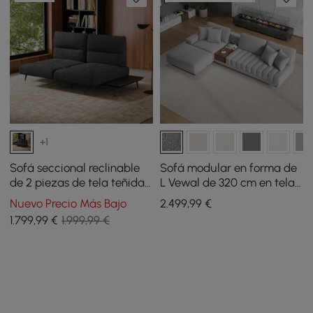
+1
Sofá seccional reclinable
Sofá modular en forma de
de 2 piezas de tela teñida
L Vewal de 320 cm en tela
en hilo y piel sintética
bouclé con chaise longue y
Nuevo Precio Más Bajo
2.499
,99
€
otomana
1.799
,99
€
1.999,99 €