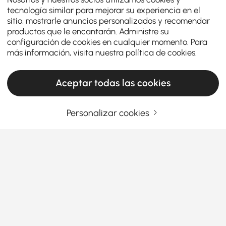
tecnología similar para mejorar su experiencia en el
sitio, mostrarle anuncios personalizados y recomendar
productos que le encantarán. Administre su
configuración de cookies en cualquier momento. Para
más información, visita nuestra
política de cookies
.
Aceptar todas las cookies
Personalizar cookies
Su guía esencial para elegir el sofá
seccional adecuado
Por qué los sofás seccionales son el cambio
de juego definitivo para el salón
¿Alguna vez te has preguntado por qué todo el
Ver más
mundo parece obsesionado con los sofás
Products in the current category have been updated to show the latest 2 items