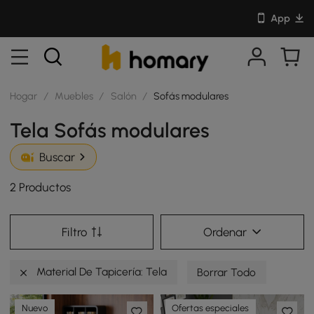
App
Hogar
/
Muebles
/
Salón
/
Sofás modulares
Tela Sofás modulares
Buscar
2 Productos
Filtro
Ordenar
Material De Tapicería: Tela
Borrar Todo
Nuevo
Ofertas especiales