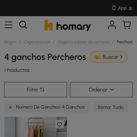
App
Hogar
/
Organización
/
Organizadores de armario
/
Percheros
4 ganchos Percheros
Buscar
1 Productos
Filtro
Ordenar
Número De Ganchos: 4 Ganchos
Borrar Todo