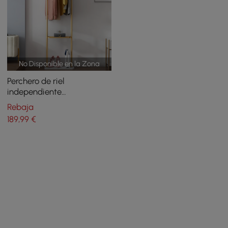
No Disponible en la Zona
Perchero de riel
independiente
contemporáneo de 1700
Rebaja
mm con base de mármol
189
,99
€