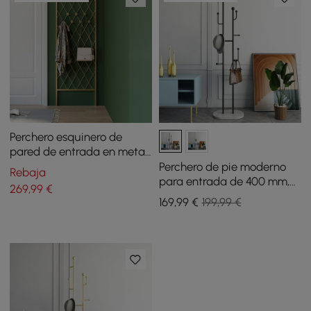
Perchero esquinero de
pared de entrada en metal
con ganchos
Perchero de pie moderno
Rebaja
para entrada de 400 mm,
269
,99
€
metal con 7 ganchos, base
169
,99
€
199,99 €
de mármol en color negro