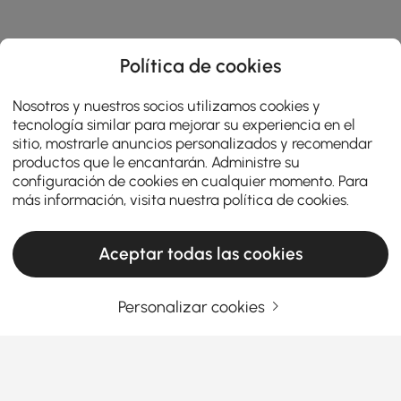
Política de cookies
Nosotros y nuestros socios utilizamos cookies y
tecnología similar para mejorar su experiencia en el
sitio, mostrarle anuncios personalizados y recomendar
productos que le encantarán. Administre su
configuración de cookies en cualquier momento. Para
más información, visita nuestra
política de cookies
.
Aceptar todas las cookies
Personalizar cookies
Products in the current category have been updated to show the latest 3 items
Ingrese su dirección de correo electrónico
Regístrate ahora