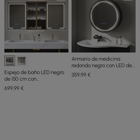
Armario de medicina
redondo negro con LED de
60cm, con
Espejo de baño LED negro
359
,99
€
almacenamiento, antivaho,
de 150 cm con
regulable
almacenamiento central,
699
,99
€
regulable en 3 colores y
antivaho