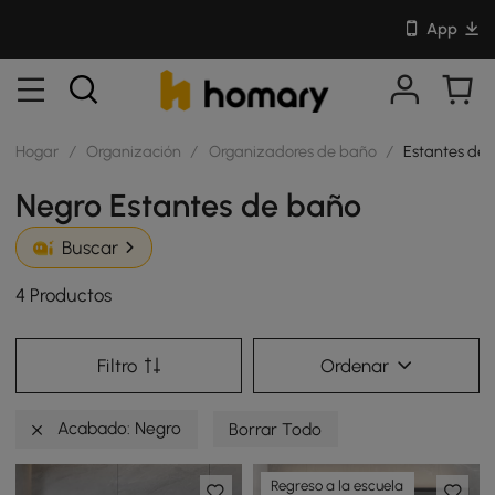
App
Hogar
/
Organización
/
Organizadores de baño
/
Estantes de
Negro Estantes de baño
Buscar
4 Productos
Filtro
Ordenar
Acabado: Negro
Borrar Todo
Regreso a la escuela