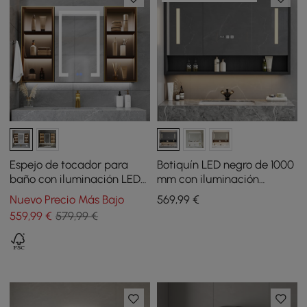
Espejo de tocador para
Botiquín LED negro de 1000
baño con iluminación LED
mm con iluminación
de 1000 mm, color negro,
ajustable, antivaho y reloj
Nuevo Precio Más Bajo
569
,99
€
montaje en pared, con
digital
559
,99
€
579,99 €
almacenamiento