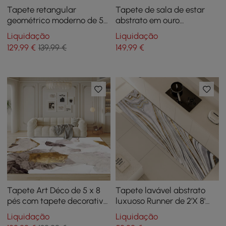
Tapete retangular
Tapete de sala de estar
geométrico moderno de 5
abstrato em ouro
pés x 7 pés verde, preto e
gradiente, lavável à
Liquidação
Liquidação
dourado, sala de estar e
máquina, antiderrapante,
129
,99
€
139,99 €
149
,99
€
quarto
impermeável
Tapete Art Déco de 5 x 8
Tapete lavável abstrato
pés com tapete decorativo
luxuoso Runner de 2'X 8'
com padrão abstrato
com tapete padrão de
Liquidação
Liquidação
mármore