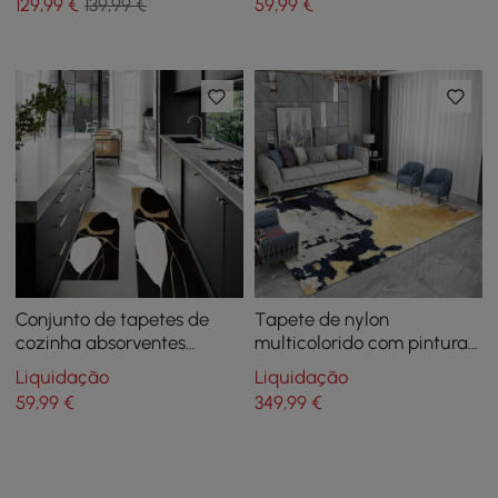
129
,99
€
139,99 €
59
,99
€
Conjunto de tapetes de
Tapete de nylon
cozinha absorventes
multicolorido com pintura
antiderrapantes de 2
abstrata moderna de 6' x 9'
Liquidação
Liquidação
peças de ouro abstrato e
59
,99
€
349
,99
€
preto