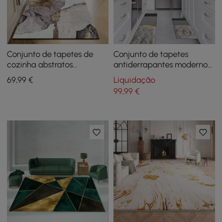
Conjunto de tapetes de
Conjunto de tapetes
cozinha abstratos
antiderrapantes modernos
antiderrapantes e
com gradiente geométrico
69
,99
€
Liquidação
dourados modernos de 2
dourado de 2 peças
99
,99
€
peças