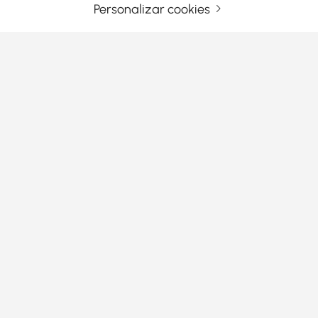
O seu endereço de e-mail
Registar agora
Personalizar cookies
Termos e Condições
|
Política de Privacidade
Transferir aplicação
Informação
Serviço ao Cliente