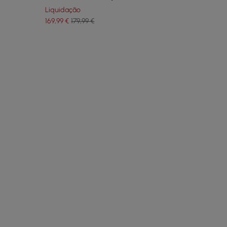
Liquidação
169
,99
€
179,99 €