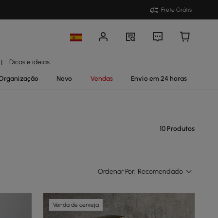
Frete Grátis
Dicas e ideias
|
Organização
Novo
Vendas
Envio em 24 horas
10 Produtos
Ordenar Por:
Recomendado
Venda de cerveja