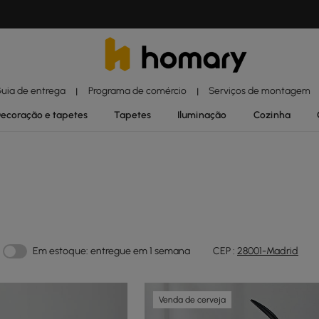
uia de entrega
Programa de comércio
Serviços de montagem
|
|
ecoração e tapetes
Tapetes
Iluminação
Cozinha
Em estoque: entregue em 1 semana
CEP :
28001-Madrid
Venda de cerveja