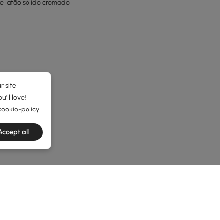
 e latão sólido cromado
r site
'll love!
cookie-policy
Accept all
he latest 10 items