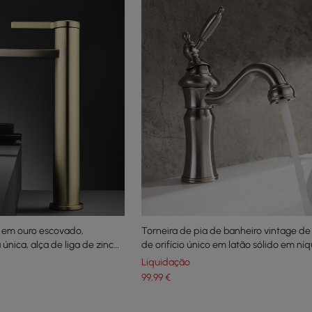
 em ouro escovado,
Torneira de pia de banheiro vintage de
nica, alça de liga de zinco,
de orifício único em latão sólido em níq
escovado
Liquidação
99
,99
€