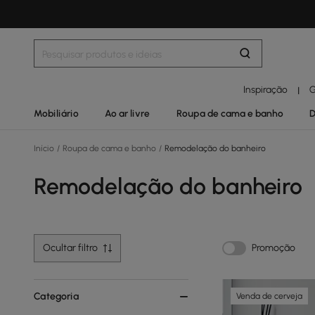
Inspiração
G
|
Mobiliário
Ao ar livre
Roupa de cama e banho
D
Início
/
Roupa de cama e banho
/
Remodelação do banheiro
Remodelação do banheiro
Ocultar filtro
Promoção
Categoria
Venda de cerveja