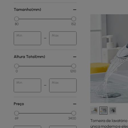
Tamanho(mm)
80
152
Min
Max
Altura Total(mm)
0
1210
Min
Max
Preço
69
3400
Torneira de lavatório
única moderna e el