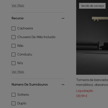
Ver Mais
Venda de cerveja
Recurso
Cachoeira
Chuveiro De Mão Incluído
Não
Conduziu
N/a
Ver Mais
Torneira de bancada
Número De Sumidouros
monobloco, alavanca ú
latão sólido
Liquidação
Solteiro
139
,99
€
Duplo