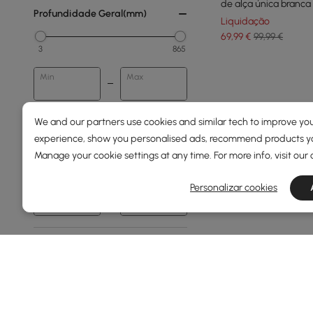
de alça única branca
Profundidade Geral(mm)
Liquidação
69
,99
€
99,99 €
3
865
Min
Max
Altura Da Tigela Sem
We and our partners use cookies and similar tech to improve you
Assento(mm)
experience, show you personalised ads, recommend products you
Manage your cookie settings at any time. For more info, visit our
0
44
Personalizar cookies
Min
Max
Mostrar mais filtros
Products in the current category have been updated to show t