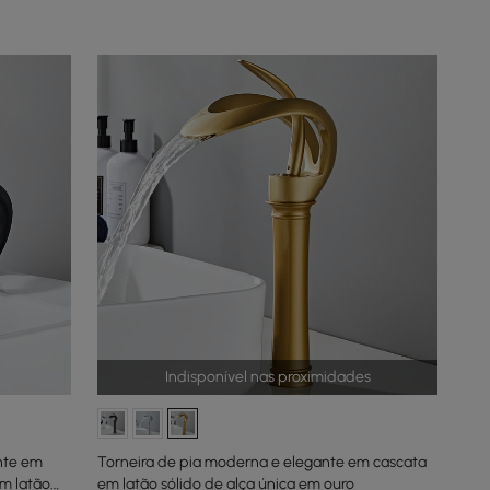
Indisponível nas proximidades
nte em
Torneira de pia moderna e elegante em cascata
em latão
em latão sólido de alça única em ouro