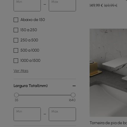
Min
Max
cromado
149
,99
€
169,99 €
Abaixo de 150
150 a 250
250 a 500
500 a 1000
1000 a 1500
Ver Mais
Largura Total(mm)
35
1640
Min
Max
Torneira de pia de b