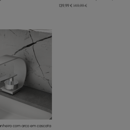
em preto
139
,99
€
149,99 €
anheiro com arco em cascata