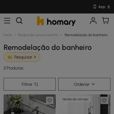
App
Início
/
Roupa de cama e banho
/
Remodelação do banheiro
Remodelação do banheiro
Pesquisar
3 Produtos
Filtrar
Ordenar
Venda de cerveja