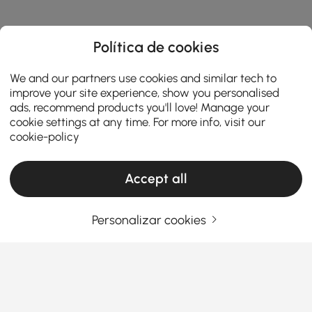
Política de cookies
We and our partners use cookies and similar tech to
improve your site experience, show you personalised
ads, recommend products you'll love! Manage your
cookie settings at any time. For more info, visit our
cookie-policy
Accept all
Products in the current category have been updated to show the latest 3 items
Personalizar cookies
O seu endereço de e-mail
Registar agora
Termos e Condições
|
Política de Privacidade