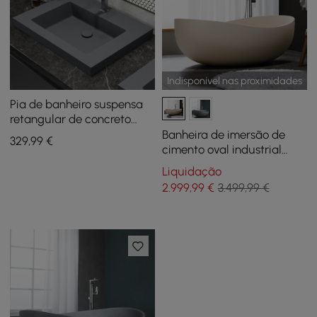
Indisponível nas proximidades
Pia de banheiro suspensa
retangular de concreto
cinza de 23"
Banheira de imersão de
329
,99
€
cimento oval industrial
independente de 63" bege
Liquidação
2.999
,99
€
3.499,99 €