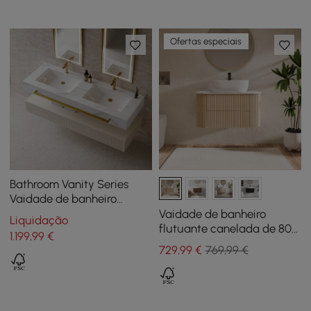
Ofertas especiais
Bathroom Vanity Series
Vaidade de banheiro
flutuante moderna de 55,1
Vaidade de banheiro
Liquidação
polegadas branca com
flutuante canelada de 800
1.199
,99
€
pias duplas
mm com tampo de pedra
729
,99
€
769,99 €
sinterizada de bacia única