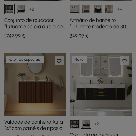
+2
+4
Conjunto de toucador
Armário de banheiro
flutuante de pia dupla de
flutuante moderno de 80
1500 mm com armário de
cm com pia, LED suave,
1.747
,99
€
849
,99
€
remédios LED com
amplo armazenamento
armazenamento
Ofertas especiais
Novo
Vaidade de banheiro Aura
+2
36" com painéis de ripas de
madeira de cinza claro,
Conjunto de toucador