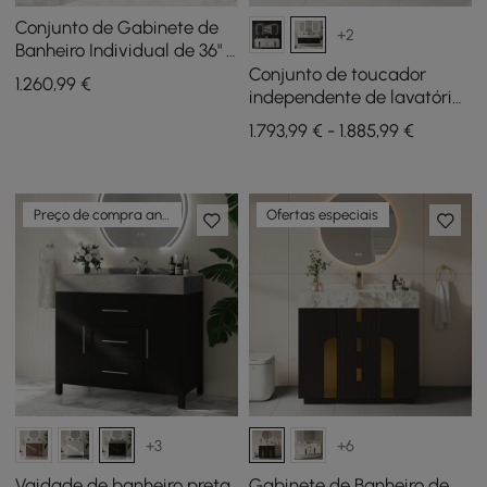
Conjunto de Gabinete de
+2
Banheiro Individual de 36" e
Armário de
Conjunto de toucador
1.260
,99
€
Armazenamento de
independente de lavatório
Banheiro de 59" Artis
duplo de 150 cm com
1.793,99 € - 1.885,99 €
armário de espelho LED
com arrumação
Preço de compra antecipada
Ofertas especiais
+3
+6
Vaidade de banheiro preta
Gabinete de Banheiro de