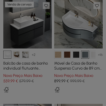
Venda de cerveja
+2
+16
Balcão de casa de banho
Móvel de Casa de Banho
individual flutuante
Suspenso Curvo de 89 cm
moderno de 78,7 cm com
com Lavatório e
Novo Preço Mais Baixo
Novo Preço Mais Baixo
tampo de resina de pedra,
Arrumação
559
,99
€
579,99 €
899
,99
€
999,99 €
lavatório de cerâmica