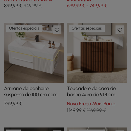
Cuba, 3 Gavetas, Tampo
flutuante de 39,4
899
,99
€
949,99 €
699,99 € - 749,99 €
de Pedra Sinterizada
polegadas, vaidade de
banheiro preta com pia
Ofertas especiais
Ofertas especiais
Armário de banheiro
Toucadore de casa de
suspenso de 100 cm com
banho Aura de 91,4 cm
tampo de pedra
canelado, independente,
799
,99
€
Novo Preço Mais Baixo
sinterizada, luz sensora
com lavatório e luz
1.149
,99
€
1.169,99 €
LED