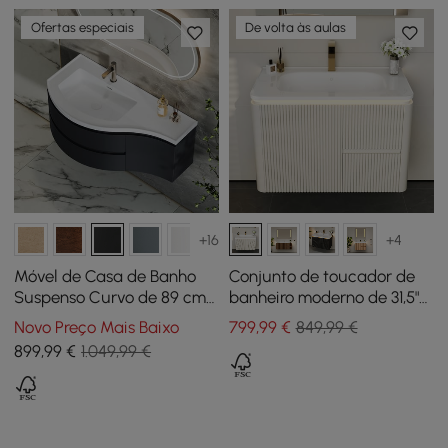
Ofertas especiais
De volta às aulas
+16
+4
Móvel de Casa de Banho
Conjunto de toucador de
Suspenso Curvo de 89 cm
banheiro moderno de 31,5"
com Lavatório e
Vaidade de banheiro
Novo Preço Mais Baixo
799
,99
€
849,99 €
Arrumação
flutuante de LED branco
899
,99
€
1.049,99 €
quente com pia