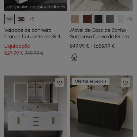
Indisponível nas proximidades
+5
+16
Vaidade de banheiro
Móvel de Casa de Banho
branca flutuante de 39,4
Suspenso Curvo de 89 cm
polegadas com pia de
com Lavatório e
Liquidação
849,99 € - 1.655,99 €
pedra sinterizada
Arrumação
629
,99
€
749,99 €
Ofertas especiais