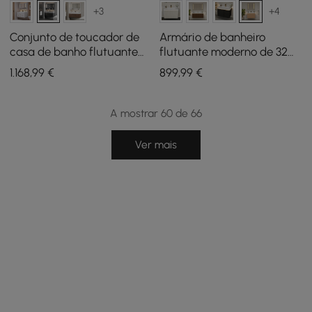
+3
+4
Conjunto de toucador de
Armário de banheiro
casa de banho flutuante
flutuante moderno de 32
preto de 100 cm com
polegadas com pia, luz
1.168
,99
€
899
,99
€
armário espelhado LED
LED, amplo
armazenamento
A mostrar 60 de 66
Ver mais