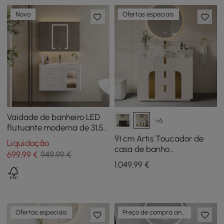
Novo
Ofertas especiais
Vaidade de banheiro LED
+6
flutuante moderna de 31,5"
com porta e gavetas de
91 cm Artis Toucador de
Liquidação
vidro nervurado
casa de banho
699
,99
€
949,99 €
independente com
1.049
,99
€
lavatório único e bancada
em pedra sinterizada
Ofertas especiais
Preço de compra antecipada