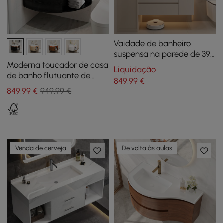
Vaidade de banheiro
suspensa na parede de 39"
branca com amplo
Moderna toucador de casa
Liquidação
armazenamento e luz
de banho flutuante de
849
,99
€
ajustável
canto de 91 cm com
849
,99
€
949,99 €
lavatório, luz LED,
arrumação
Venda de cerveja
De volta às aulas