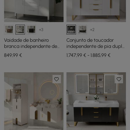
+3
+2
Vaidade de banheiro
Conjunto de toucador
branca independente de
independente de pia dupla
1000 mm, bancada de
de 1500 mm com armário
849
,99
€
1.747,99 € - 1.885,99 €
pedra sinterizada e alças
de remédios LED com
prateadas
armazenamento