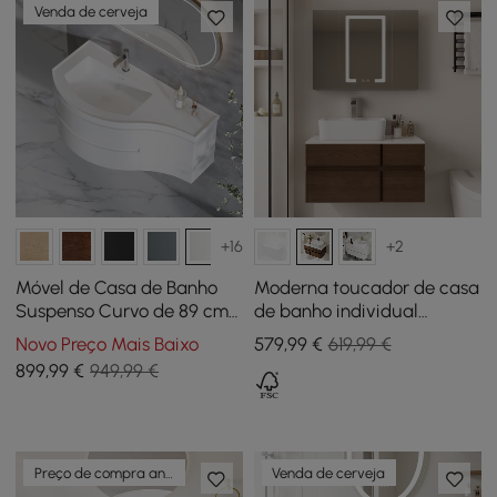
Venda de cerveja
+16
+2
Móvel de Casa de Banho
Moderna toucador de casa
Suspenso Curvo de 89 cm
de banho individual
com Lavatório e
flutuante de 80 cm com
Novo Preço Mais Baixo
579
,99
€
619,99 €
Arrumação
tampo de resina de pedra,
899
,99
€
949,99 €
lavatório de cerâmica
Preço de compra antecipada
Venda de cerveja