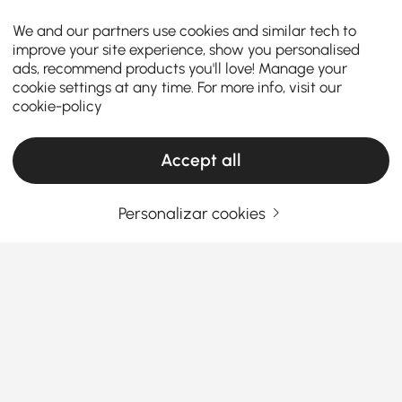
We and our partners use cookies and similar tech to
improve your site experience, show you personalised
ads, recommend products you'll love! Manage your
cookie settings at any time. For more info, visit our
cookie-policy
Accept all
Personalizar cookies
Products in the current category have been updated to show the latest 66 items
O seu endereço de e-mail
Registar agora
Termos e Condições
|
Política de Privacidade