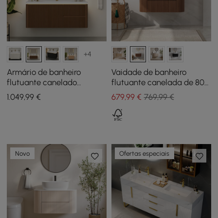
+4
Armário de banheiro
Vaidade de banheiro
flutuante canelado
flutuante canelada de 800
moderno de 119 cm com pia,
mm com tampo de pedra
1.049
,99
€
679
,99
€
769,99 €
LED suave e amplo
sinterizada de bacia única
armazenamento
Novo
Ofertas especiais