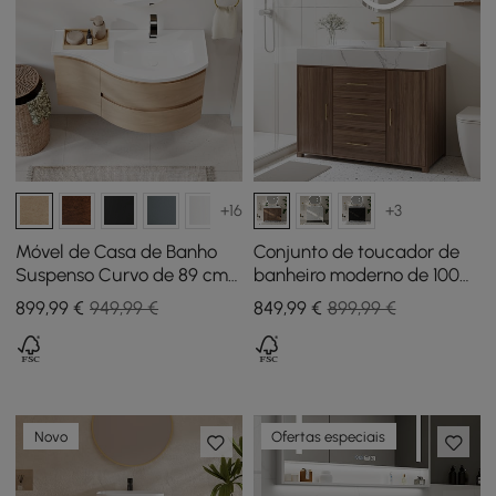
+16
+3
Móvel de Casa de Banho
Conjunto de toucador de
Suspenso Curvo de 89 cm
banheiro moderno de 1000
com Lavatório e
mm com tampo de pedra
899
,99
€
949,99 €
849
,99
€
899,99 €
Arrumação
sinterizada de nogueira
Novo
Ofertas especiais