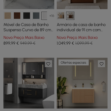
+16
Móvel de Casa de Banho
Armário de casa de banho
Suspenso Curvo de 89 cm
individual de 91 cm com
com Lavatório e
lavatório cerâmico, tampo
Novo Preço Mais Baixo
Novo Preço Mais Baixo
Arrumação
de pedra sinterizada
899
,99
€
949,99 €
1.049
,99
€
1.099,99 €
Ofertas especiais