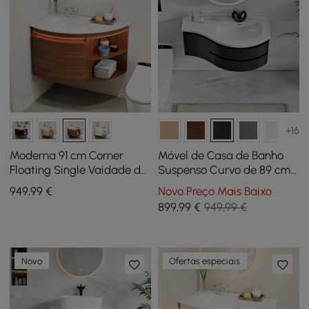
+16
Moderna 91 cm Corner
Móvel de Casa de Banho
Floating Single Vaidade de
Suspenso Curvo de 89 cm
casa de banho com
com Lavatório e
949
,99
€
Novo Preço Mais Baixo
lavatório, luz LED,
Arrumação
899
,99
€
949,99 €
arrumação
Novo
Ofertas especiais