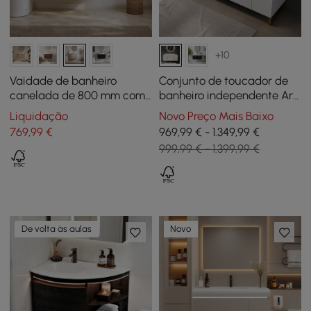
+10
Vaidade de banheiro
Conjunto de toucador de
canelada de 800 mm com
banheiro independente Aro
pia de vaso — Design
de 1500 mm branco e
Liquidação
Novo Preço Mais Baixo
flutuante montado na
dourado com pias
769
,99
€
969,99 € - 1.349,99 €
parede
999,99 € - 1.399,99 €
De volta às aulas
Novo