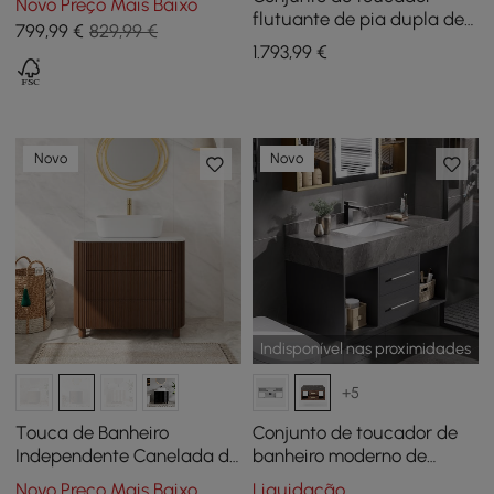
Novo Preço Mais Baixo
tampo de travertino
flutuante de pia dupla de
799
,99
€
829,99 €
sintético
150 cm com armário de
1.793
,99
€
remédios LED e
armazenamento
Novo
Novo
Indisponível nas proximidades
+5
Touca de Banheiro
Conjunto de toucador de
Independente Canelada de
banheiro moderno de
81 cm (32 pol.) com Pia de
pedra sinterizada
Novo Preço Mais Baixo
Liquidação