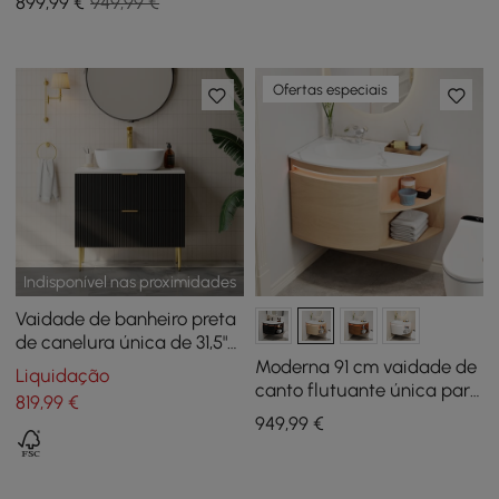
899
,99
€
949,99 €
gavetas, tampo de pedra
sinterizada
Ofertas especiais
Indisponível nas proximidades
Vaidade de banheiro preta
de canelura única de 31,5"
com pia e 2 gavetas
Moderna 91 cm vaidade de
Liquidação
canto flutuante única para
819
,99
€
casa de banho com
949
,99
€
lavatório, luz LED,
arrumação