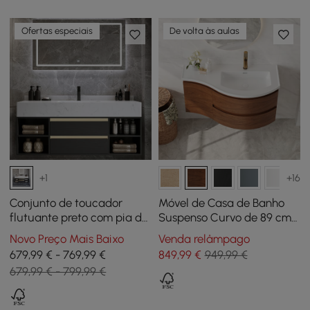
Ofertas especiais
De volta às aulas
+1
+16
Conjunto de toucador
Móvel de Casa de Banho
flutuante preto com pia de
Suspenso Curvo de 89 cm
cerâmica, 2 gavetas e
com Lavatório e
Novo Preço Mais Baixo
Venda relâmpago
prateleiras abertas
Arrumação
679,99 € - 769,99 €
849
,99
€
949,99 €
679,99 € - 799,99 €