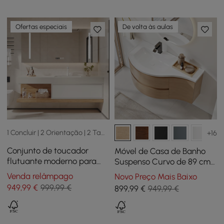
Ofertas especiais
De volta às aulas
1 Concluir | 2 Orientação | 2 Tamanho
+16
Conjunto de toucador
Móvel de Casa de Banho
flutuante moderno para
Suspenso Curvo de 89 cm
banheiro, em branco e
com Lavatório e
Venda relâmpago
Novo Preço Mais Baixo
natural, com pia
Arrumação
949
,99
€
999,99 €
899
,99
€
949,99 €