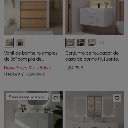
+3
Vanil de banheiro simples
Conjunto de toucador de
de 36" com pia de
casa de banho flutuante
cerâmica, tampo de pedra
branco de 100 cm com
Novo Preço Mais Baixo
1.214
,99
€
sinterizada
armário espelhado LED
1.049
,99
€
1.099,99 €
Preço de compra antecipada