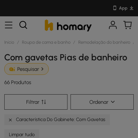
App
Início
/
Roupa de cama e banho
/
Remodelação do banheiro
/
Com gavetas Pias de banheiro
Pesquisar
66 Produtos
Filtrar
Ordenar
Característica Do Gabinete: Com Gavetas
Limpar tudo