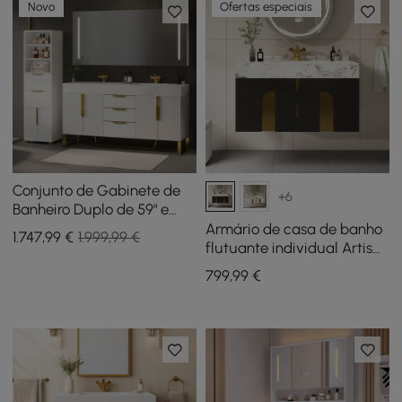
Novo
Ofertas especiais
Conjunto de Gabinete de
+6
Banheiro Duplo de 59" e
Armário de
Armário de casa de banho
1.747
,99
€
1.999,99 €
Armazenamento de
flutuante individual Artis
Banheiro de 59" Aro
de 91 cm com lavatório,
799
,99
€
tampo em pedra
sinterizada, amplo
armazenamento