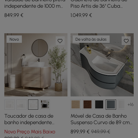
independente de 1000 mm,
Piso Artis de 36" Cuba
bancada de pedra
Única Tampo em Pedra
849
,99
€
1.049
,99
€
sinterizada e alças
Sinterizada
prateadas
Novo
De volta às aulas
+16
Toucador de casa de
Móvel de Casa de Banho
banho independente
Suspenso Curvo de 89 cm
canelado de 81,28 cm com
com Lavatório e
Novo Preço Mais Baixo
899
,99
€
949,99 €
lavatório de bancada, 3
Arrumação