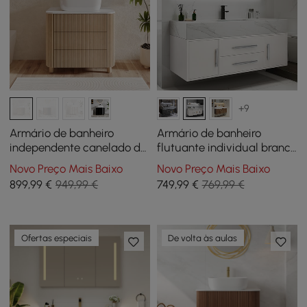
+9
Armário de banheiro
Armário de banheiro
independente canelado de
flutuante individual branco
81 cm (32 polegadas) com
moderno de 99 cm com
Novo Preço Mais Baixo
Novo Preço Mais Baixo
pia de cuba, 3 gavetas,
tampo de pedra
899
,99
€
949,99 €
749
,99
€
769,99 €
tampo de pedra
sinterizada e pia
sinterizada
Ofertas especiais
De volta às aulas