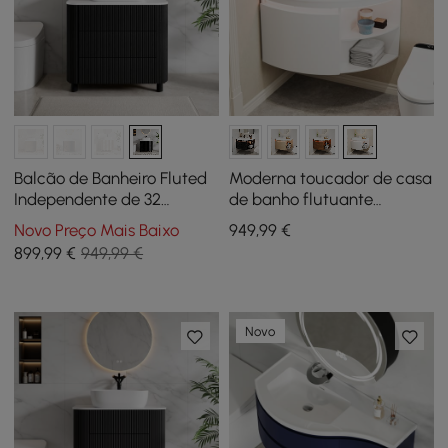
Balcão de Banheiro Fluted
Moderna toucador de casa
Independente de 32
de banho flutuante
polegadas com Pia de
individual de canto de 91
Novo Preço Mais Baixo
949
,99
€
Cuba, 3 Gavetas, Tampo
cm com lavatório, luz LED,
899
,99
€
949,99 €
de Pedra Sinterizada
arrumação
Novo