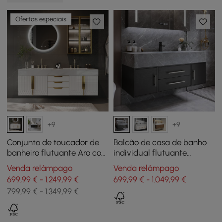
Ofertas especiais
+9
+9
Conjunto de toucador de
Balcão de casa de banho
banheiro flutuante Aro com
individual flutuante
pias, branco e dourado,
moderno preto de 99 cm
Venda relâmpago
Venda relâmpago
mármore artificial
com tampo de pedra
699,99 € - 1.249,99 €
699,99 € - 1.049,99 €
sinterizada e lavatório
799,99 € - 1.349,99 €