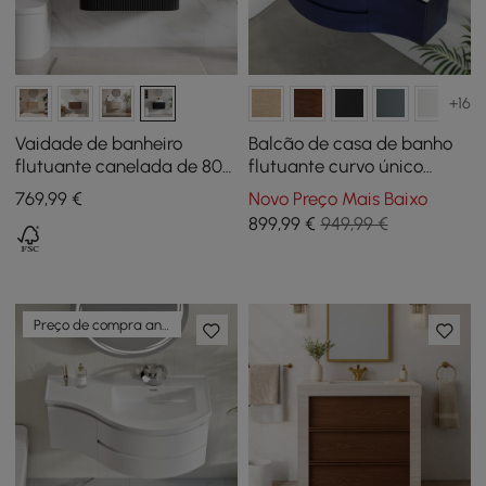
+16
Vaidade de banheiro
Balcão de casa de banho
flutuante canelada de 800
flutuante curvo único
mm com tampo de pedra
azul-marinho de 89 cm
769
,99
€
Novo Preço Mais Baixo
sinterizada de bacia única
com lavatório e arrumação
899
,99
€
949,99 €
Preço de compra antecipada