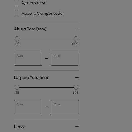
Aço Inoxidável
Madeira Compensada
Altura Total(mm)
148
1500
Min
Max
Largura Total(mm)
35
395
Min
Max
Preço