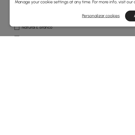
Manage your cookie settings at any time. For more info, visit our
Branco Brilhante
Personalizar cookies
Marfim Fosco
Natural E Branco
Preto Brilhante
Preto Fosco
Desenhar
Padrão
Armário De Armazenamento
Piso
Suspenso
Estilizar
Products in the current category have been updated to show th