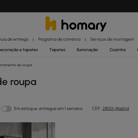
uia de entrega
Programa de comércio
Serviços de montagem
|
|
ecoração e tapetes
Tapetes
Iluminação
Cozinha
namento de roupa
e roupa
Em estoque: entregue em 1 semana
CEP :
28001-Madrid