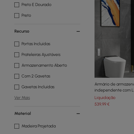
Preto E Dourado
Preto
Recurso
Portas Incluídas
Prateleiras Ajustáveis
Armazenamento Aberto
Com 2 Gavetas
Armário de armazen
Gavetas Incluídas
independente com LE
dourado
Liquidação
Ver Mais
539
,99
€
Material
Madeira Projetada