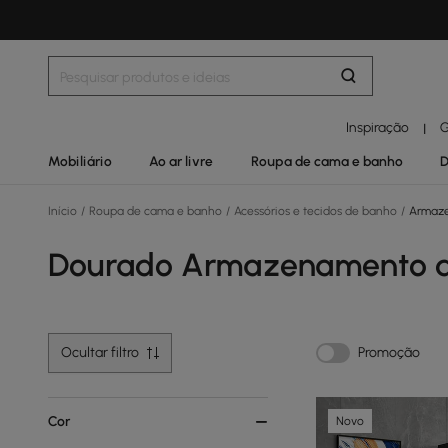
Inspiração
G
|
Mobiliário
Ao ar livre
Roupa de cama e banho
D
Início
/
Roupa de cama e banho
/
Acessórios e tecidos de banho
/
Armaze
Dourado Armazenamento d
Ocultar filtro
Promoção
Cor
Novo