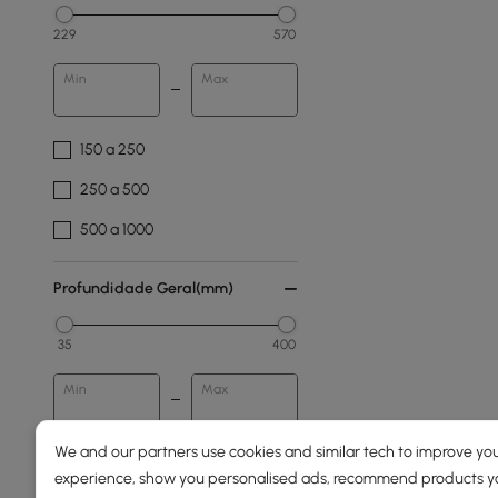
229
570
Min
Max
150 a 250
250 a 500
500 a 1000
Profundidade Geral(mm)
35
400
Min
Max
We and our partners use cookies and similar tech to improve you
Concluir
experience, show you personalised ads, recommend products you