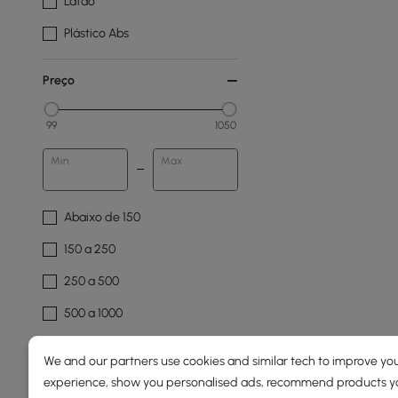
Latão
Plástico Abs
Preço
99
1050
Min
Max
Abaixo de 150
150 a 250
250 a 500
500 a 1000
1000 a 1500
We and our partners use cookies and similar tech to improve you
experience, show you personalised ads, recommend products you
Material De Chuveiro De Mão