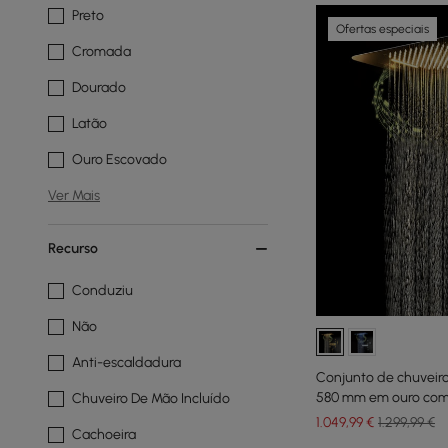
Preto
Ofertas especiais
Cromada
Dourado
Latão
Ouro Escovado
Ver Mais
Recurso
Conduziu
Não
Anti-escaldadura
Conjunto de chuveir
580 mm em ouro com
Chuveiro De Mão Incluído
1.049
,99
€
1.299,99 €
Cachoeira