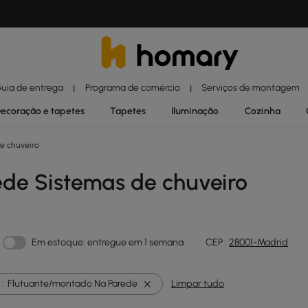
uia de entrega
Programa de comércio
Serviços de montagem
|
|
ecoração e tapetes
Tapetes
Iluminação
Cozinha
e chuveiro
de Sistemas de chuveiro
Em estoque: entregue em 1 semana
CEP :
28001-Madrid
:
Flutuante/montado Na Parede
Limpar tudo