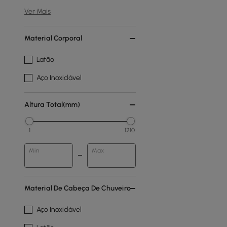
Ver Mais
Material Corporal
Latão
Aço Inoxidável
Altura Total(mm)
1
1210
Min
Max
Material De Cabeça De Chuveiro
Aço Inoxidável