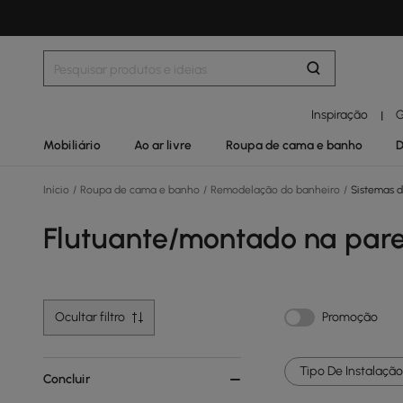
Inspiração
G
|
Mobiliário
Ao ar livre
Roupa de cama e banho
D
Início
/
Roupa de cama e banho
/
Remodelação do banheiro
/
Sistemas d
Flutuante/montado na pare
Ocultar filtro
Promoção
Tipo De Instalação 
Concluir