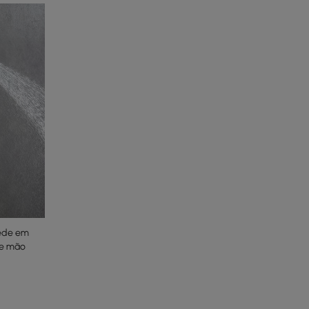
rede em
de mão