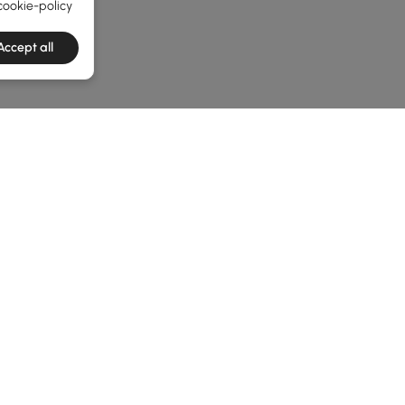
cookie-policy
Accept all
he latest 2 items