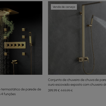
Venda de cerveja
Conjunto de chuveiro de chuva de pa
ouro escovado exposto com chuveiro 
o termostático de parede de
399
,99
€
449,99 €
 4 funções