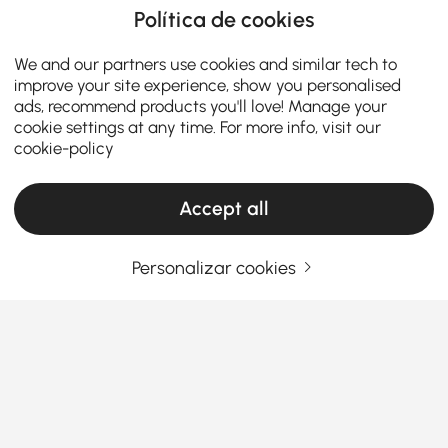
Política de cookies
We and our partners use cookies and similar tech to
improve your site experience, show you personalised
ads, recommend products you'll love! Manage your
cookie settings at any time. For more info, visit our
cookie-policy
Accept all
Personalizar cookies
Products in the current category have been updated to show the latest 6 items
O seu endereço de e-mail
Registar agora
Termos e Condições
|
Política de Privacidade