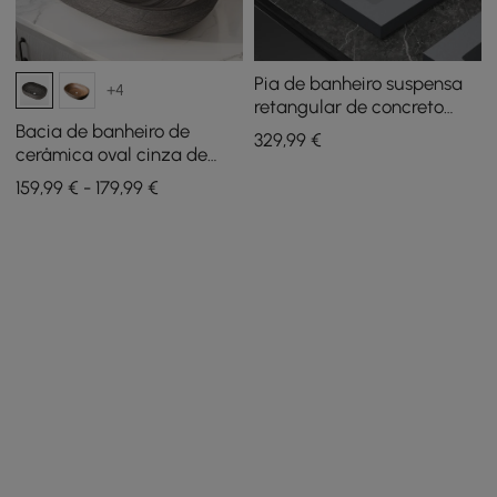
Pia de banheiro suspensa
+4
retangular de concreto
cinza de 23"
Bacia de banheiro de
329
,99
€
cerâmica oval cinza de
590 mm — Bacia de vaso
159,99 € - 179,99 €
com vidro fosco