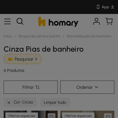
App
Início
/
Roupa de cama e banho
/
Remodelação do banheiro
/
Cinza Pias de banheiro
Pesquisar
6 Produtos
Filtrar
Ordenar
Cor: Cinza
Limpar tudo
Ofertas especiais
Ofertas especiais