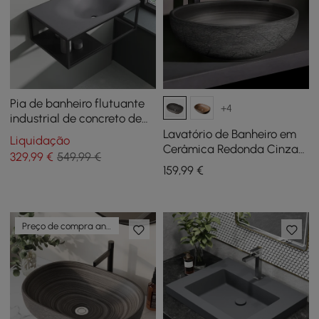
Pia de banheiro flutuante
+4
industrial de concreto de
24", suporte de parede com
Lavatório de Banheiro em
Liquidação
barra de toalha e
Cerâmica Redonda Cinza
329
,99
€
549,99 €
prateleira em cinza
de 16" – Cuba de Apoio
159
,99
€
com Acabamento Mate
Preço de compra antecipada