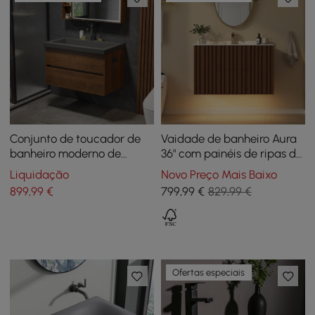
Conjunto de toucador de
Vaidade de banheiro Aura
banheiro moderno de
36" com painéis de ripas de
concreto flutuante de 31,5"
madeira de cinza claro,
Liquidação
Novo Preço Mais Baixo
Vaidade de banheiro em
tampo de travertino
899
,99
€
799
,99
€
829,99 €
nogueira com pia
sintético
Ofertas especiais