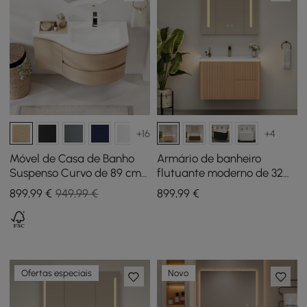
+16
+4
Móvel de Casa de Banho
Armário de banheiro
Suspenso Curvo de 89 cm
flutuante moderno de 32
com Lavatório e
polegadas com pia, luz
899
,99
€
949,99 €
899
,99
€
Arrumação
LED, amplo
armazenamento
Ofertas especiais
Novo