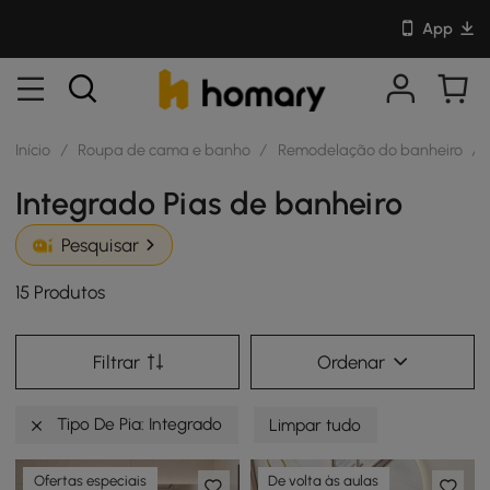
App
Início
/
Roupa de cama e banho
/
Remodelação do banheiro
/
Integrado Pias de banheiro
Pesquisar
15 Produtos
Filtrar
Ordenar
Tipo De Pia: Integrado
Limpar tudo
Ofertas especiais
De volta às aulas