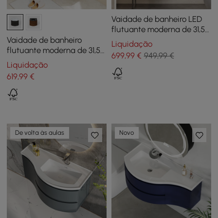
Vaidade de banheiro LED
flutuante moderna de 31,5"
com porta e gavetas de
Vaidade de banheiro
Liquidação
vidro nervurado
flutuante moderna de 31,5"
699
,99
€
949,99 €
com bacia de vidro de uma
Liquidação
peça e 2 gavetas em preto
619
,99
€
De volta às aulas
Novo