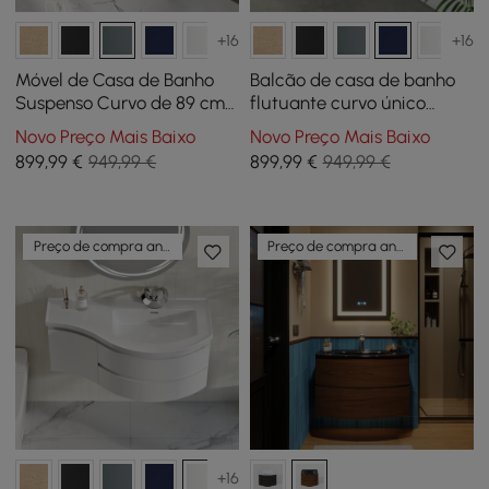
+16
+16
Móvel de Casa de Banho
Balcão de casa de banho
Suspenso Curvo de 89 cm
flutuante curvo único
com Lavatório e
azul-marinho de 89 cm
Novo Preço Mais Baixo
Novo Preço Mais Baixo
Arrumação
com lavatório e arrumação
899
,99
€
949,99 €
899
,99
€
949,99 €
Preço de compra antecipada
Preço de compra antecipada
+16