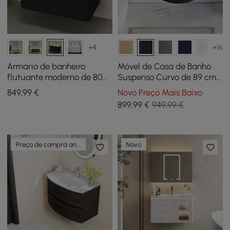
+4
+16
Armário de banheiro
Móvel de Casa de Banho
flutuante moderno de 80
Suspenso Curvo de 89 cm
cm com pia, LED suave,
com Lavatório e
849
,99
€
Novo Preço Mais Baixo
amplo armazenamento
Arrumação
899
,99
€
949,99 €
Preço de compra antecipada
Novo