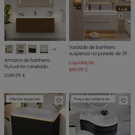
Vaidade de banheiro
+4
suspensa na parede de 39"
branca com amplo
Armário de banheiro
Liquidação
armazenamento e luz
flutuante canelado
849
,99
€
ajustável
moderno de 119 cm com pia,
1.049
,99
€
LED suave e amplo
armazenamento
Ofertas especiais
Preço de compra antecipada