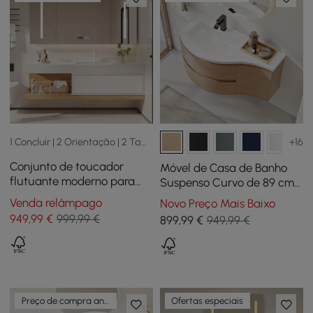
1 Concluir | 2 Orientação | 2 Tamanho
+16
Conjunto de toucador
Móvel de Casa de Banho
flutuante moderno para
Suspenso Curvo de 89 cm
banheiro, em branco e
com Lavatório e
Venda relâmpago
Novo Preço Mais Baixo
natural, com pia
Arrumação
949
,99
€
999,99 €
899
,99
€
949,99 €
Preço de compra antecipada
Ofertas especiais