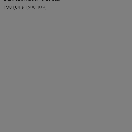
polegadas, vaidade de
1.299
,99
€
1.399,99 €
banheiro flutuante em
nogueira com pias duplas