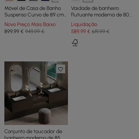
Móvel de Casa de Banho
Vaidade de banheiro
Suspenso Curvo de 89 cm
flutuante moderna de 800
com Lavatório e
mm com bacia de vidro de
Novo Preço Mais Baixo
Liquidação
Arrumação
uma peça e 2 gavetas em
899
,99
€
949,99 €
589
,99
€
619,99 €
nogueira
Conjunto de toucador de
banheiro moderno de 85