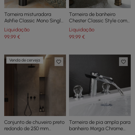
Torneira misturadora
Torneira de banheiro
Ashfie Classic Mono Single
Chester Classic Style com
Lever Tall Waterfall Basin,
alça cruzada dupla de
Liquidação
Liquidação
latão sólido em preto
orifício único
99
,99
€
99
,99
€
antigo
Venda de cerveja
Conjunto de chuveiro preto
Torneira de pia ampla para
redondo de 250 mm
banheiro Morga Chrome
montado na parede de 2
Waterfall com alças de