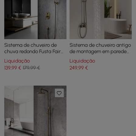
Sistema de chuveiro de
Sistema de chuveiro antigo
chuva redondo Fusta Fair
de montagem em parede
Solid Brass de alça única
em latão exposto com
Liquidação
Liquidação
para montagem na parede
chuveiro de chuva de 8" e
139
,99
€
179,99 €
249
,99
€
em latão antigo
chuveiro de mão