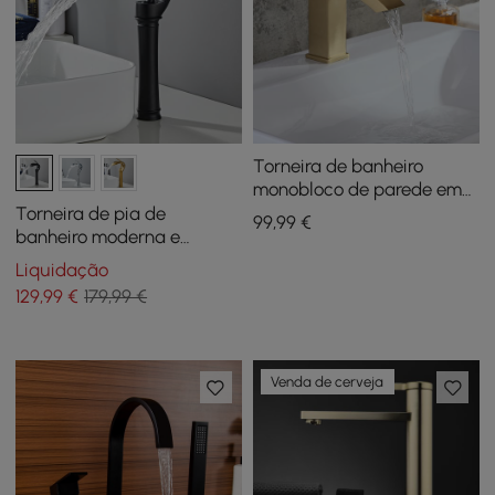
Torneira de banheiro
monobloco de parede em
ouro escovado
Torneira de pia de
99
,99
€
banheiro moderna e
elegante em cascata, alça
Liquidação
única, latão sólido em
129
,99
€
179,99 €
preto
Venda de cerveja