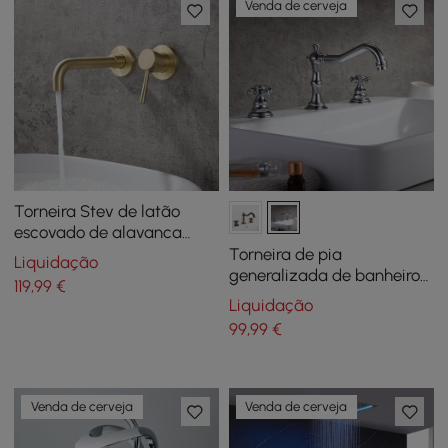
Venda de cerveja
Torneira Stev de latão
escovado de alavanca
única para pia de banheiro,
Torneira de pia
Liquidação
montada na parede
generalizada de banheiro
119
,99
€
tradicional de alça dupla
Liquidação
Chester com bico vitoriano
99
,99
€
Venda de cerveja
Venda de cerveja