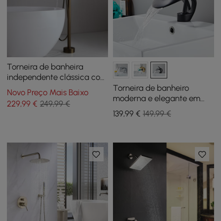
Torneira de banheira
independente clássica com
bico giratório de alça
Torneira de banheiro
Novo Preço Mais Baixo
única com chuveiro de
moderna e elegante em
229
,99
€
249,99 €
mão em latão sólido
cascata Torneira de pia de
139
,99
€
149,99 €
alça única em latão em
preto