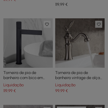
tradicional de alça dupla
119
,99
€
Chester com bico vitoriano
Torneira de pia de
Torneira de pia de
banheiro com bico em
banheiro vintage de alça
cascata de alça única em
única de orifício único em
Liquidação
Liquidação
latão sólido
latão sólido em níquel
119
,99
€
99
,99
€
escovado