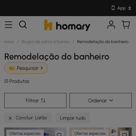
App
Início
/
Roupa de cama e banho
/
Remodelação do banheiro
Remodelação do banheiro
Pesquisar
51 Produtos
Filtrar
Ordenar
Concluir: Latão
Limpar tudo
Ofertas especiais
Ofertas especiais