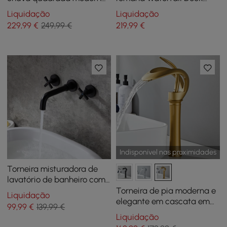
montada na parede,
Mount com chuveiro de
Liquidação
Liquidação
sistema de chuveiro de
mão em ouro escovado
229
,99
€
249,99 €
219
,99
€
latão sólido em ouro
escovado
Indisponível nas proximidades
Torneira misturadora de
lavatório de banheiro com
alças cruzadas de latão
Torneira de pia moderna e
Liquidação
Melro montada na parede
elegante em cascata em
99
,99
€
139,99 €
em preto fosco
latão sólido de alça única
Liquidação
em ouro