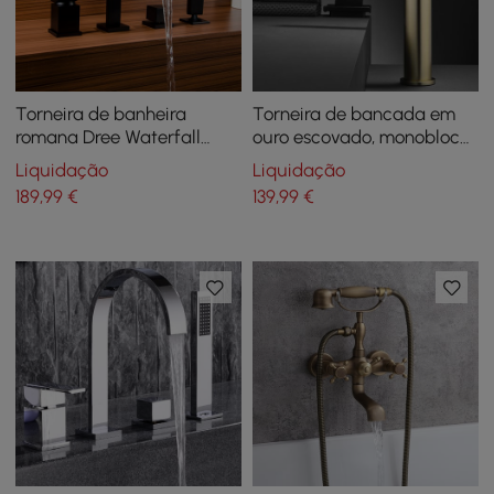
Torneira de banheira
Torneira de bancada em
romana Dree Waterfall
ouro escovado, monobloco,
Spout Deck-Mount com
alavanca única, alça de
Liquidação
Liquidação
chuveiro de mão em latão
liga de zinco, latão sólido
189
,99
€
139
,99
€
preto fosco