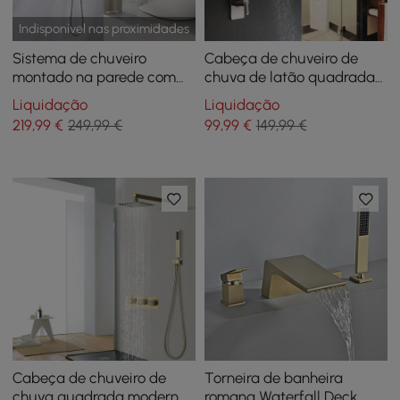
Indisponível nas proximidades
Sistema de chuveiro
Cabeça de chuveiro de
montado na parede com
chuva de latão quadrada
chuveiro de mão em latão
moderna de 8" Sistema de
Liquidação
Liquidação
maciço e acabamento
chuveiro de chuva de
219
,99
€
249,99 €
99
,99
€
149,99 €
dourado
parede em Nick escovado
Cabeça de chuveiro de
Torneira de banheira
chuva quadrada moderna,
romana Waterfall Deck