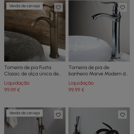
Venda de cerveja
Torneira de pia Fusta
Torneira de pia de
Classic de alça única de
banheiro Marve Modern de
orifício único para banheiro
alça única de orifício único
Liquidação
Liquidação
em latão sólido
em cromo polido
99
,99
€
99
,99
€
Venda de cerveja