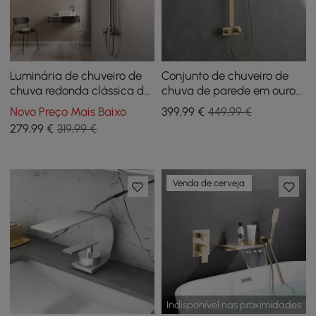
Luminária de chuveiro de
Conjunto de chuveiro de
chuva redonda clássica de
chuva de parede em ouro
latão antigo exposto com
escovado exposto com
Novo Preço Mais Baixo
399
,99
€
449,99 €
duas alças em latão sólido
chuveiro de mão
279
,99
€
319,99 €
Venda de cerveja
Indisponível nas proximidades