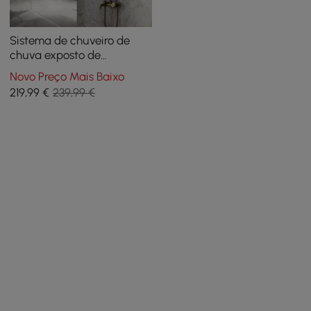
Sistema de chuveiro de
chuva exposto de
alavanca única de latão
Novo Preço Mais Baixo
antigo com chuveiro de
219
,99
€
239,99 €
mão e enchimento de
banho