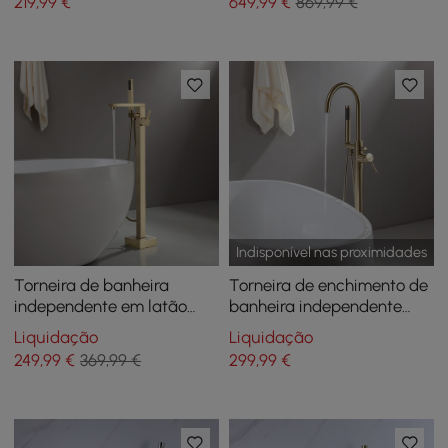
219
,99
€
649
,99
€
869,99 €
mão em latão sólido
Body Sprays
Indisponível nas proximidades
Torneira de banheira
Torneira de enchimento de
independente em latão
banheira independente
escovado dourado com
Brewst de alça única com
Liquidação
Liquidação
chuveiro de mão
chuveiro de mão, latão,
249
,99
€
369,99 €
299
,99
€
ouro escovado