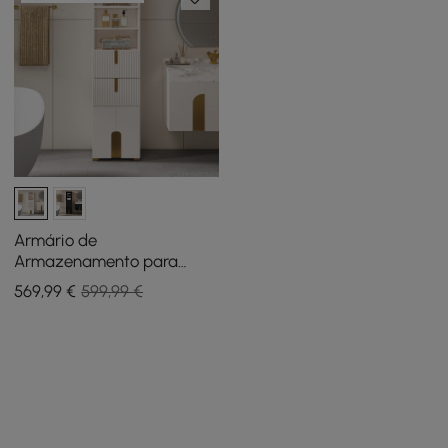
Armário de
Armazenamento para
Casa de Banho Artis 150 cm
569
,99
€
599,99 €
– Coluna de Roupa Branca
Independente com 2
Gavetas e 2 Portas