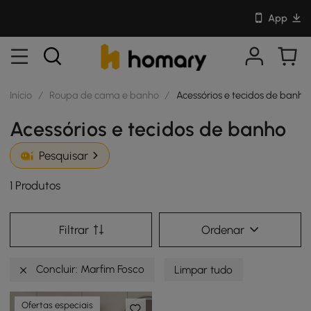
App
Início
/
Roupa de cama e banho
/
Acessórios e tecidos de banho
Acessórios e tecidos de banho
Pesquisar
1 Produtos
Filtrar
Ordenar
Concluir: Marfim Fosco
Limpar tudo
Ofertas especiais