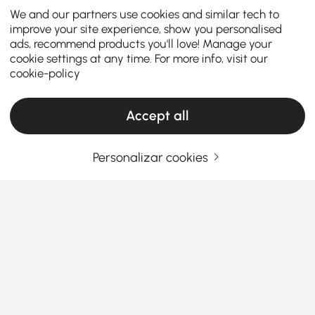
We and our partners use cookies and similar tech to
improve your site experience, show you personalised
ads, recommend products you'll love! Manage your
cookie settings at any time. For more info, visit our
cookie-policy
Accept all
Personalizar cookies
O Guia Completo de Acessórios e
Organização para Casa de Banho
O que deve saber antes de escolher
acessórios e organização para a casa de
banho?
Ver Mais
Já sentiu que a sua casa de banho está a apenas
Products in the current category have been updated to show the latest 1 items