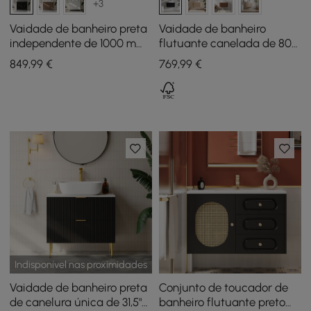
+3
Vaidade de banheiro preta
Vaidade de banheiro
independente de 1000 mm,
flutuante canelada de 800
bancada de pedra
mm com tampo de pedra
849
,99
€
769
,99
€
sinterizada e alças
sinterizada de bacia única
prateadas
Indisponível nas proximidades
Vaidade de banheiro preta
Conjunto de toucador de
de canelura única de 31,5"
banheiro flutuante preto