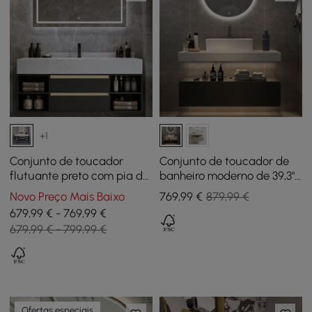
+1
Conjunto de toucador
Conjunto de toucador de
flutuante preto com pia de
banheiro moderno de 39,3"
cerâmica, 2 gavetas e
Vaidade de banheiro
Novo Preço Mais Baixo
769
,99
€
879,99 €
prateleiras abertas
flutuante branca e preta
679,99 € - 769,99 €
com pia
679,99 € - 799,99 €
Ofertas especiais