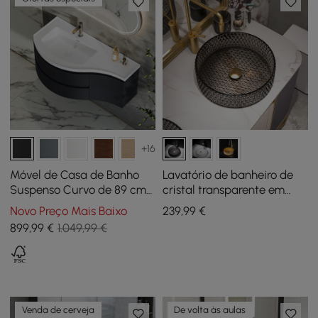
+16
Móvel de Casa de Banho
Lavatório de banheiro de
Suspenso Curvo de 89 cm
cristal transparente em
com Lavatório e
forma de diamante de 15"
Novo Preço Mais Baixo
239
,99
€
Arrumação
em preto
899
,99
€
1.049,99 €
Venda de cerveja
De volta às aulas