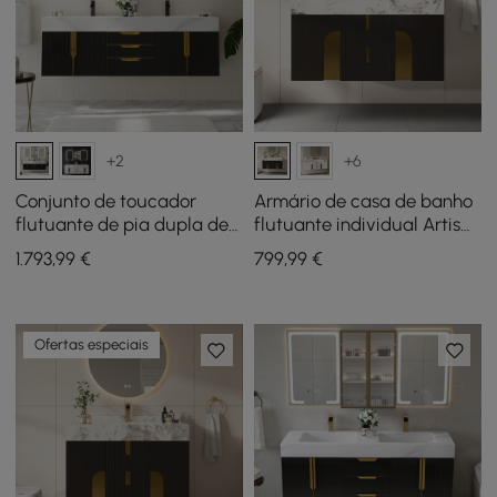
+2
+6
Conjunto de toucador
Armário de casa de banho
flutuante de pia dupla de
flutuante individual Artis
150 cm com armário de
de 91 cm com lavatório,
1.793
,99
€
799
,99
€
remédios LED e
tampo em pedra
armazenamento
sinterizada, amplo
armazenamento
Ofertas especiais