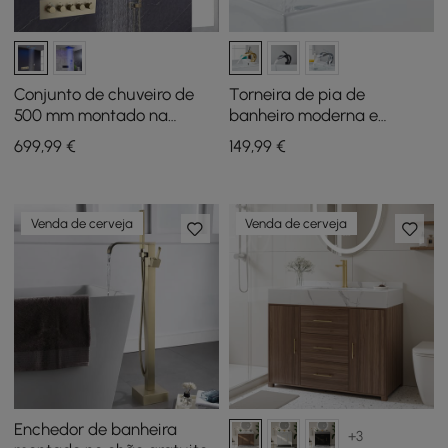
Conjunto de chuveiro de
Torneira de pia de
500 mm montado na
banheiro moderna e
parede Rainfall 4 Functions,
elegante em cascata de
699
,99
€
149
,99
€
termostático em ouro
alça única em latão em
ouro
Venda de cerveja
Venda de cerveja
Enchedor de banheira
+3