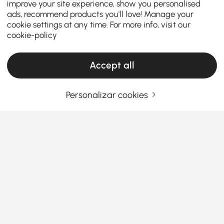
improve your site experience, show you personalised
ads, recommend products you'll love! Manage your
cookie settings at any time. For more info, visit our
cookie-policy
Accept all
Personalizar cookies
Products in the current category have been updated to show the latest 26 items
O seu endereço de e-mail
Registar agora
Termos e Condições
|
Política de Privacidade
Transferir aplicação