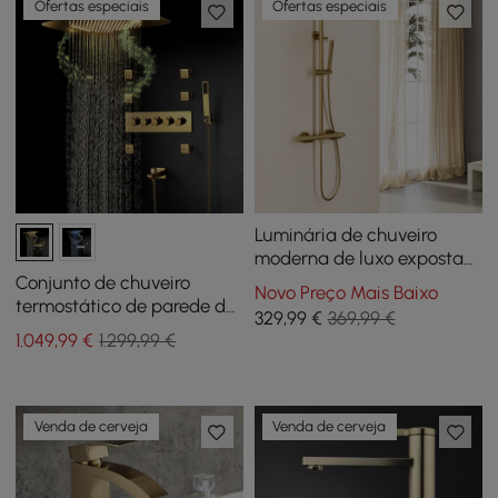
Ofertas especiais
Ofertas especiais
Luminária de chuveiro
moderna de luxo exposta
de 10" Cabeça de chuveiro
Conjunto de chuveiro
Novo Preço Mais Baixo
termostática de chuva
termostático de parede de
329
,99
€
369,99 €
dourada escovada
580 mm em ouro com 4
1.049
,99
€
1.299,99 €
funções
Venda de cerveja
Venda de cerveja