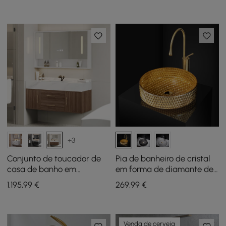
+3
Conjunto de toucador de
Pia de banheiro de cristal
casa de banho em
em forma de diamante de
nogueira de 100cm e
380 mm, ouro de luxo
1.195
,99
€
269
,99
€
armário com espelho LED
moderno
Venda de cerveja