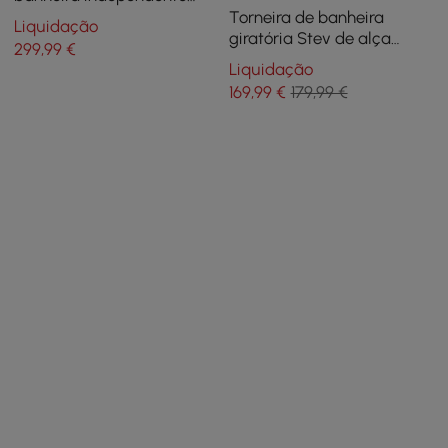
Brewst de alça única com
Torneira de banheira
Liquidação
chuveiro de mão, latão,
giratória Stev de alça
299
,99
€
ouro escovado
única para montagem na
Liquidação
parede com chuveiro de
169
,99
€
179,99 €
mão em latão sólido