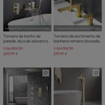
Indisponível nas proximidades
Indisponível nas proximidades
Torneira de banho de
Torneira de enchimento de
parede, alça de alavanca
banheira romana dourada
única de latão sólido em
escovada para montagem
Liquidação
Liquidação
ouro escovado
no convés com chuveiro de
259
,99
€
219
,99
€
mão em latão sólido