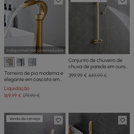
Indisponível nas proximidades
Conjunto de chuveiro de
chuva de parede em ouro
escovado exposto com
Torneira de pia moderna e
399
,99
€
449,99 €
chuveiro de mão
elegante em cascata em
latão sólido de alça única
Liquidação
em ouro
169
,99
€
179,99 €
Venda de cerveja