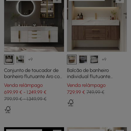
+9
+9
Conjunto de toucador de
Balcão de banheiro
banheiro flutuante Aro com
individual flutuante
pias, branco e dourado,
moderno de 39 polegadas
Venda relâmpago
Venda relâmpago
mármore artificial
em nogueira com tampo
699,99 € - 1.249,99 €
729
,99
€
749,99 €
de pedra sinterizada e pia
799,99 € - 1.349,99 €