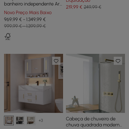
Liquidação
maciço e acabamento
banheiro independente Aro
219
,99
€
249,99 €
dourado
de 1500 mm branco e
Novo Preço Mais Baixo
dourado com pias
969,99 € - 1.349,99 €
999,99 € - 1.399,99 €
Cabeça de chuveiro de
+3
chuva quadrada moderna,