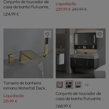
montada na parede,
Conjunto de toucador de
Liquidação
sistema de chuveiro de
casa de banho flutuante
229
,99
€
249,99 €
latão sólido em ouro
branco de 100 cm com
1.214
,99
€
escovado
armário espelhado LED
Torneira de banheira
+3
romana Waterfall Deck
Mount com chuveiro de
Conjunto de toucador de
Liquidação
mão em ouro escovado
casa de banho flutuante
219
,99
€
preto de 100 cm com
1.168
,99
€
armário espelhado LED