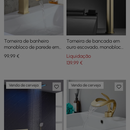
Torneira de banheiro
Torneira de bancada em
monobloco de parede em
ouro escovado, monobloco,
ouro escovado
alavanca única, alça de
99
,99
€
Liquidação
liga de zinco, latão sólido
139
,99
€
Venda de cerveja
Venda de cerveja