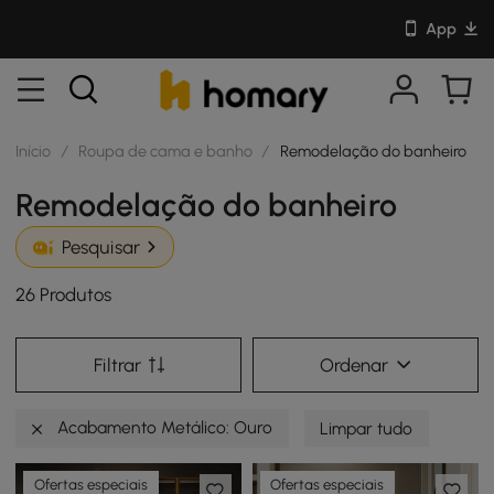
App
Início
/
Roupa de cama e banho
/
Remodelação do banheiro
Remodelação do banheiro
Pesquisar
26 Produtos
Filtrar
Ordenar
Acabamento Metálico: Ouro
Limpar tudo
Ofertas especiais
Ofertas especiais