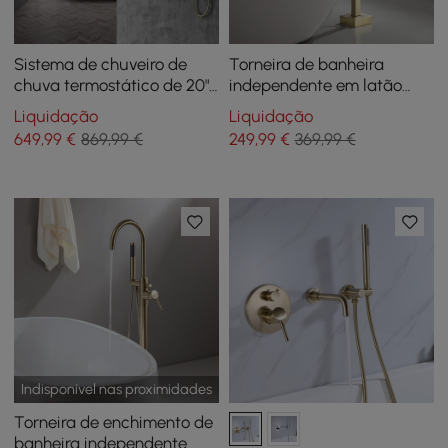
Sistema de chuveiro de
Torneira de banheira
chuva termostático de 20"
independente em latão
para montagem no teto em
escovado dourado com
Liquidação
Liquidação
ouro escovado com jatos
chuveiro de mão
649
,99
€
869,99 €
249
,99
€
369,99 €
Body Sprays
Indisponível nas proximidades
Torneira de enchimento de
banheira independente