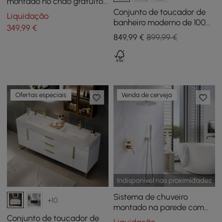
montado no chão gratuito,
torneira de banheira
Conjunto de toucador de
Liquidação
independente de alça
banheiro moderno de 1000
349
,99
€
única, chuveiro portátil
mm com tampo de pedra
849
,99
€
899,99 €
sinterizada de nogueira
Ofertas especiais
Venda de cerveja
Indisponível nas proximidades
Sistema de chuveiro
+10
montado na parede com
chuveiro de mão em latão
Conjunto de toucador de