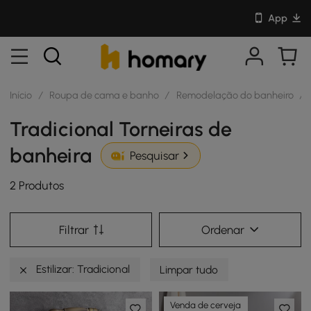
App
Início
/
Roupa de cama e banho
/
Remodelação do banheiro
/
Tradicional Torneiras de
banheira
Pesquisar
2 Produtos
Filtrar
Ordenar
Estilizar: Tradicional
Limpar tudo
Venda de cerveja