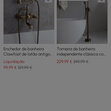
Enchedor de banheira
Torneira de banheira
Clawfoot de latão antigo
independente clássica com
de estilo clássico Chester
bico giratório de alça
Liquidação
229
,99
€
249,99 €
com chuveiro de mão
única com chuveiro de
99
,99
€
129,99 €
mão em latão sólido