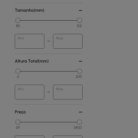
Tamanho(mm)
80
152
Min
Max
Altura Total(mm)
0
1210
Min
Max
Preço
69
3400