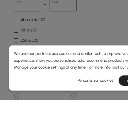
Min
Max
Abaixo de 150
150 a 250
250 a 500
500 a 1000
We and our partners use cookies and similar tech to improve you
experience, show you personalised ads, recommend products you
1000 a 1500
Manage your cookie settings at any time. For more info, visit our
Ver Mais
Personalizar cookies
Largura Total(mm)
35
1640
Min
Max