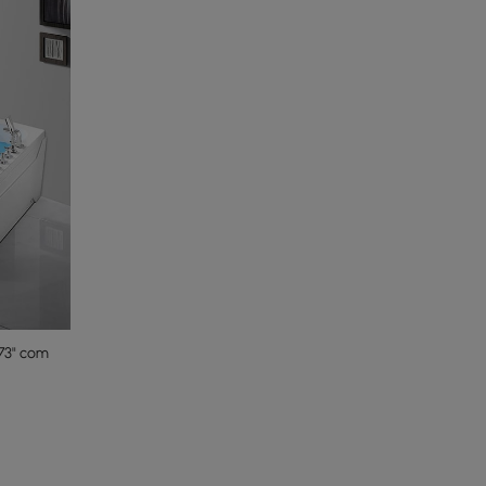
73" com