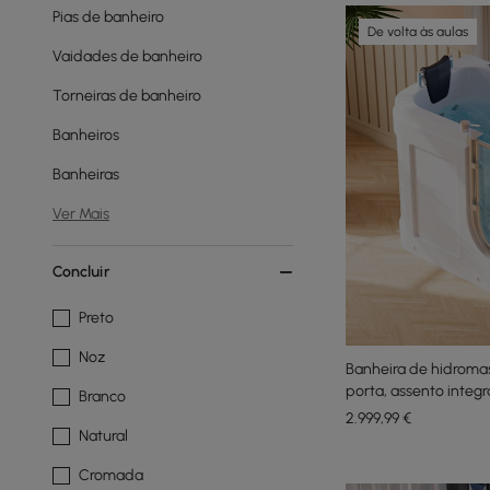
Pias de banheiro
De volta às aulas
Vaidades de banheiro
Torneiras de banheiro
Banheiros
Banheiras
Ver Mais
Concluir
Preto
Noz
Banheira de hidrom
porta, assento integ
Branco
2.999
,99
€
Natural
Cromada