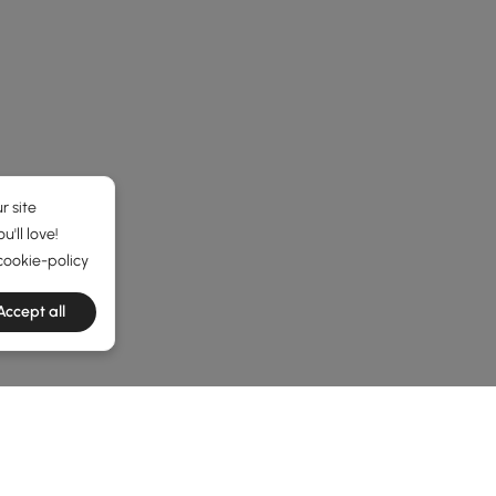
r site
'll love!
cookie-policy
Accept all