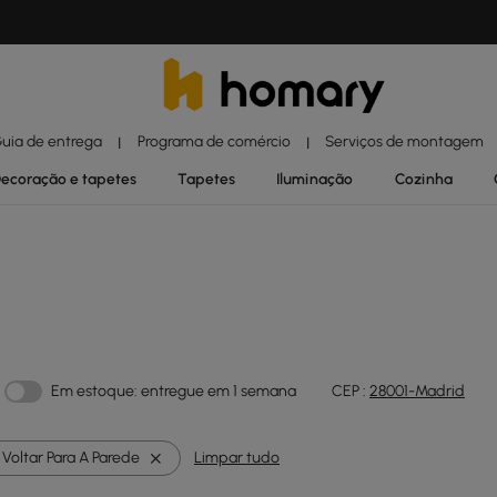
uia de entrega
Programa de comércio
Serviços de montagem
|
|
ecoração e tapetes
Tapetes
Iluminação
Cozinha
Em estoque: entregue em 1 semana
CEP :
28001-Madrid
Voltar Para A Parede
Limpar tudo