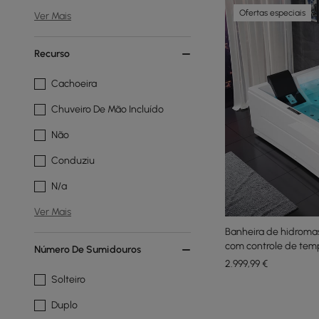
Ofertas especiais
Ver Mais
Recurso
Cachoeira
Chuveiro De Mão Incluído
Não
Conduziu
N/a
Ver Mais
Banheira de hidroma
com controle de tem
Número De Sumidouros
450L
2.999
,99
€
Solteiro
Duplo