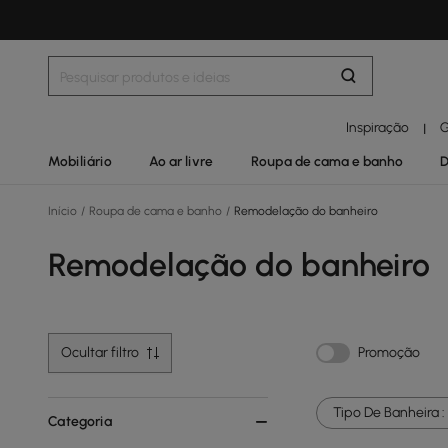
Inspiração
G
|
Mobiliário
Ao ar livre
Roupa de cama e banho
D
Início
/
Roupa de cama e banho
/
Remodelação do banheiro
Remodelação do banheiro
Ocultar filtro
Promoção
Tipo De Banheira :
Categoria