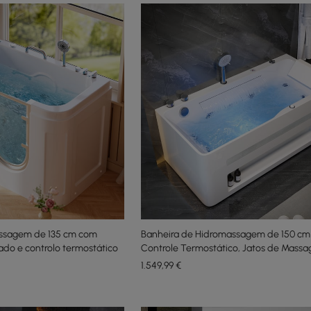
assagem de 135 cm com
Banheira de Hidromassagem de 150 c
rado e controlo termostático
Controle Termostático, Jatos de Mass
Iluminação LED
1.549
,99
€