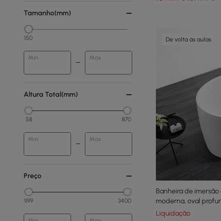
Tamanho(mm)
150
De volta às aulas
Min
Max
Altura Total(mm)
58
870
Min
Max
Preço
Banheira de imersão
moderna, oval profun
1199
3400
branca
Liquidação
Min
Max