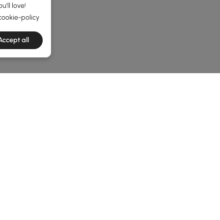
'll love!
cookie-policy
Accept all
he latest 4 items
ependentes Valem o Investimento
 seu local de relaxamento pessoal