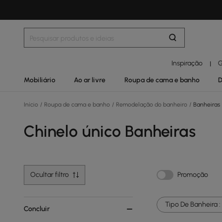
Inspiração
G
|
Mobiliário
Ao ar livre
Roupa de cama e banho
D
Início
/
Roupa de cama e banho
/
Remodelação do banheiro
/
Banheiras
Chinelo único Banheiras
Ocultar filtro
Promoção
Tipo De Banheira :
Concluir