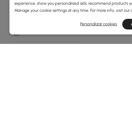
experience, show you personalised ads, recommend products you
Isolado
Manage your cookie settings at any time. For more info, visit our
Não
Personalizar cookies
Sim
Tipo De Instalação De Banheira
Autónomo
Alcova//tile In
Mostrar mais filtros
Products in the current category have been updated to show t
A Razão Pela Qual as Banheiras Ind
Por que toda casa precisa de uma banheira: