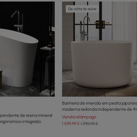
De volta às aulas
Banheira de imersão em pedra japone
moderna redonda independente de 41
pendente de resina mineral
polegadas branca
Venda relâmpago
ergonómico integrado
1.599
,99
€
1.799,99 €