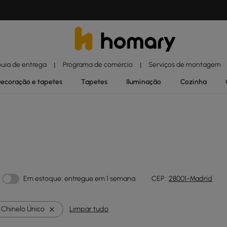
uia de entrega
Programa de comércio
Serviços de montagem
|
|
ecoração e tapetes
Tapetes
Iluminação
Cozinha
Em estoque: entregue em 1 semana
CEP :
28001-Madrid
Chinelo Único
Limpar tudo