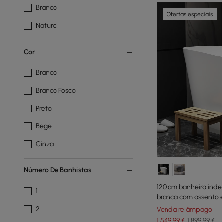
Branco
Ofertas especiais
Natural
Cor
Branco
Branco Fosco
Preto
Bege
Cinza
Número De Banhistas
120 cm banheira inde
1
branca com assento 
2
Venda relâmpago
1.549
,99
€
1.899,99 €