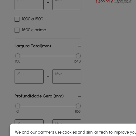
1.499
,99
€
1.899,99 €
1000 a 1500
1500 e acima
Largura Total(mm)
100
1640
Min
Max
Profundidade Geral(mm)
61
865
Min
Max
We and our partners use cookies and similar tech to improve you