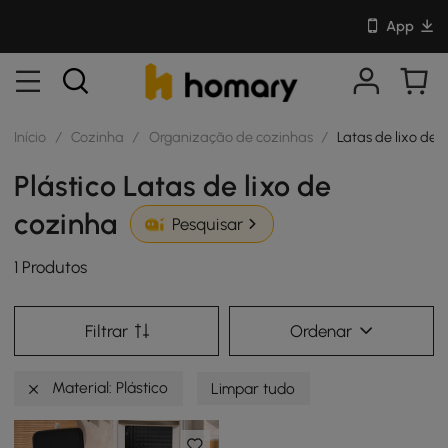
App
Início
/
Cozinha
/
Organização de cozinhas
/
Latas de lixo de 
Plástico Latas de lixo de
cozinha
Pesquisar
1 Produtos
Filtrar
Ordenar
Material: Plástico
Limpar tudo