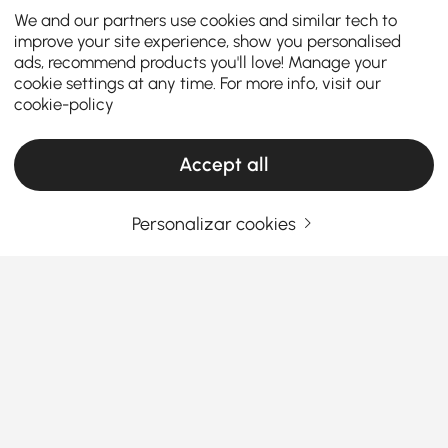
We and our partners use cookies and similar tech to
improve your site experience, show you personalised
ads, recommend products you'll love! Manage your
cookie settings at any time. For more info, visit our
cookie-policy
Accept all
Personalizar cookies
Encontre a Lixeira de Cozinha Perfeita para
um Lar Mais Limpo e Inteligente
Como Escolher os Caixotes de Lixo de
Cozinha Certos para uma Casa Mais Limpa
Já reparou como um pequeno detalhe pode
Ver Mais
estragar todo o ambiente da sua cozinha? Um
Products in the current category have been updated to show the latest 1 items