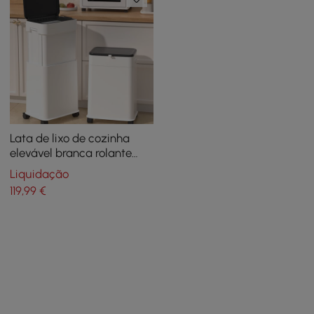
Lata de lixo de cozinha
elevável branca rolante
com tampa
Liquidação
119
,99
€