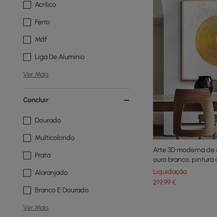
Acrílico
Ferro
Mdf
Liga De Alumínio
Ver Mais
Concluir
Dourado
Multicolorido
Arte 3D moderna de
Prata
ouro branco, pintura 
com moldura, sala de
Liquidação
Alaranjado
219
,99
€
Branco E Dourado
Ver Mais