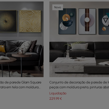
Novo
ção de parede Glam Square
Conjunto de decoração de parede de l
trata em tela com moldura
peças com moldura preta, pinturas abs
sala de estar
Liquidação
229
,99
€