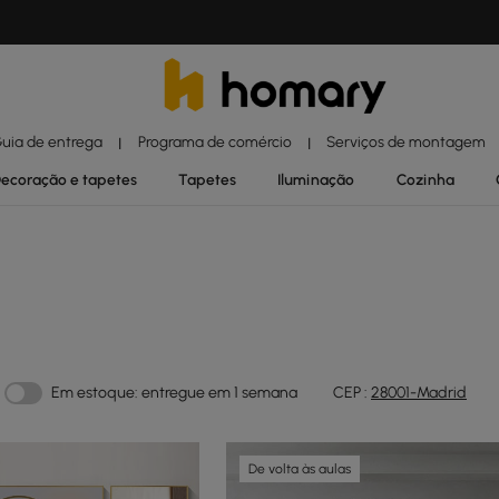
uia de entrega
Programa de comércio
Serviços de montagem
|
|
ecoração e tapetes
Tapetes
Iluminação
Cozinha
Em estoque: entregue em 1 semana
CEP :
28001-Madrid
De volta às aulas