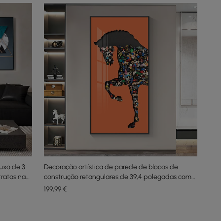
uxo de 3
Decoração artística de parede de blocos de
tratas na
construção retangulares de 39,4 polegadas com
moldura de alumínio
199
,99
€