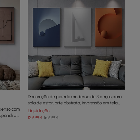
Decoração de parede moderna de 3 peças para
sala de estar, arte abstrata, impressão em tela
spenso com
com moldura de metal
Liquidação
Japandi de
129
,99
€
169,99 €