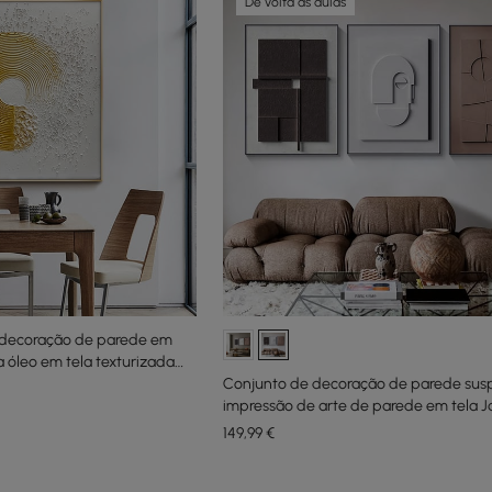
De volta às aulas
 decoração de parede em
a óleo em tela texturizada
 estar
Conjunto de decoração de parede su
impressão de arte de parede em tela 
3 peças com moldura retangular
149
,99
€