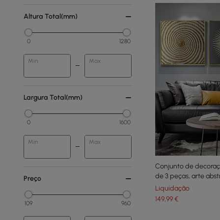
Altura Total(mm)
0
1280
Min
Max
Largura Total(mm)
0
1600
Min
Max
Conjunto de decora
de 3 peças, arte abs
Preço
em ouro e preto
Liquidação
149
,99
€
109
960