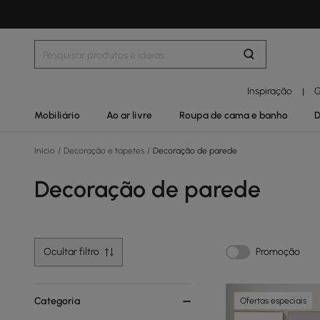
Inspiração
G
|
Mobiliário
Ao ar livre
Roupa de cama e banho
D
Início
/
Decoração e tapetes
/
Decoração de parede
Decoração de parede
Ocultar filtro
Promoção
Categoria
Ofertas especiais