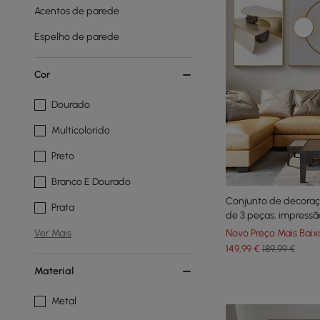
Acentos de parede
Espelho de parede
Cor
Dourado
Multicolorido
Preto
Branco E Dourado
Conjunto de decora
Prata
de 3 peças, impress
Novo Preço Mais Baix
Ver Mais
149
,99
€
189,99 €
Material
Metal