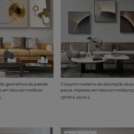
ção geométrica de parede
Conjunto moderno de decoração de pa
ão em tela com moldura
peças, impresso em tela com moldura p
de estar
o
129
,99
€
139,99 €