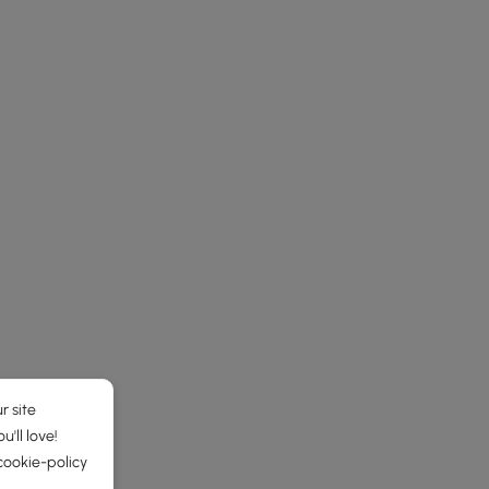
r site
'll love!
cookie-policy