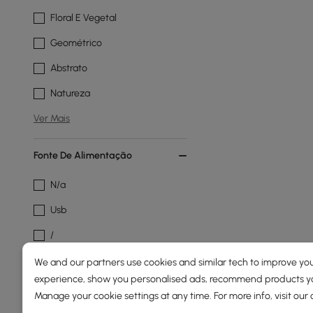
Floral E Vegetal
Geométrico
Abstrato
Natureza
Ver Mais
Fonte De Alimentação
N/a
Usb
/
1
We and our partners use cookies and similar tech to improve you
experience, show you personalised ads, recommend products you
Não
Manage your cookie settings at any time. For more info, visit our