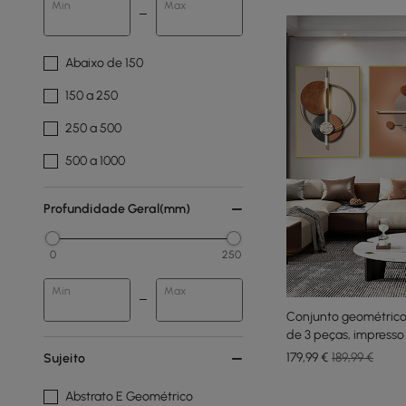
Min
Max
Abaixo de 150
150 a 250
250 a 500
500 a 1000
Profundidade Geral(mm)
0
250
Min
Max
Conjunto geométric
de 3 peças, impress
179
,99
€
189,99 €
Sujeito
Abstrato E Geométrico