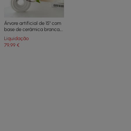
Árvore artificial de 15" com
base de cerâmica branca,
vaso de plástico sintético,
Liquidação
decoração de plantas, arte
79
,99
€
interna