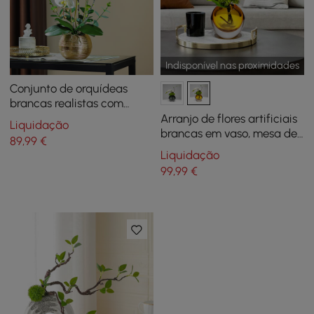
Indisponível nas proximidades
Conjunto de orquídeas
brancas realistas com
flores artificiais em vasos
Arranjo de flores artificiais
Liquidação
de cerâmica escovada
brancas em vaso, mesa de
89
,99
€
dourada
jantar, peça central,
Liquidação
decoração de flores falsas
99
,99
€