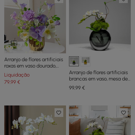
Arranjo de flores artificiais
roxas em vaso dourado,
peça central de mesa de
Arranjo de flores artificiais
Liquidação
jantar com flores falsas
brancas em vaso, mesa de
79
,99
€
jantar, peça central,
99
,99
€
decoração de flores falsas