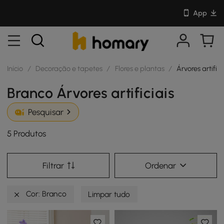
App
Início
/
Decoração e tapetes
/
Flores e plantas
/
Árvores artifici
Branco Árvores artificiais
Pesquisar
5 Produtos
Filtrar
Ordenar
Cor: Branco
Limpar tudo