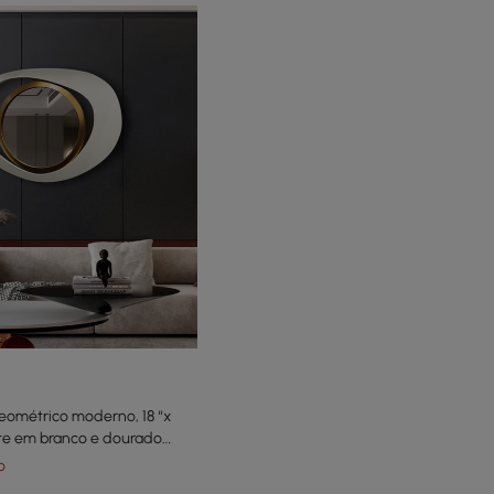
eométrico moderno, 18 “x
te em branco e dourado
quarto
o