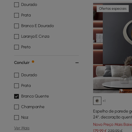
Dourado
Ofertas especiais
Prata
Branco E Dourado
Laranja E Cinza
Preto
Concluir
Dourado
Prata
Branco Quente
+1
Champanhe
Espelho de parede g
24", decoração quen
Noz
para sala de estar e 
Novo Preço Mais Baix
Ver Mais
179
,99
€
239,99 €