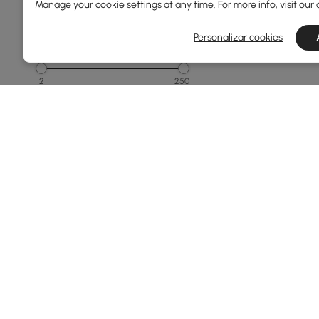
Manage your cookie settings at any time. For more info, visit our
500 a 1000
Personalizar cookies
Profundidade Geral(mm)
2
250
Min
Max
Tipo De Espelho
Espelho Accent
Espelho De Parede
Conjunto De Espelhos
Espelho De Corpo Inteiro
Forma
Products in the current category have been updated to show th