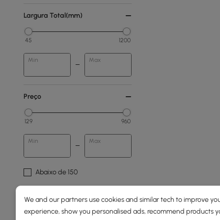
Largura Total(mm)
45
1200
Min
Max
Preço
129
960
Min
Max
Abaixo de 150
150 a 250
We and our partners use cookies and similar tech to improve you
250 a 500
experience, show you personalised ads, recommend products you