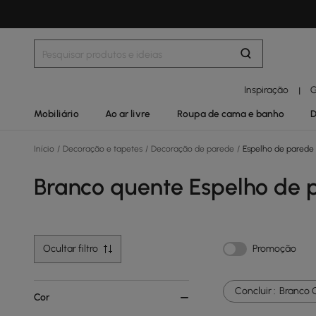
Inspiração
G
|
Mobiliário
Ao ar livre
Roupa de cama e banho
D
Início
/
Decoração e tapetes
/
Decoração de parede
/
Espelho de parede
Branco quente Espelho de 
Ocultar filtro
Promoção
Concluir :
Branco 
Cor