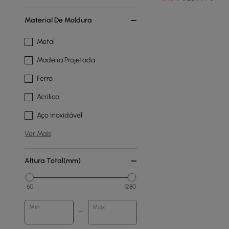
Material De Moldura
Metal
Madeira Projetada
Ferro
Acrílico
Aço Inoxidável
Ver Mais
Altura Total(mm)
60
1280
Min
Max