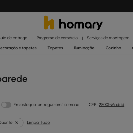
uia de entrega
Programa de comércio
Serviços de montagem
|
|
ecoração e tapetes
Tapetes
Iluminação
Cozinha
parede
Em estoque: entregue em 1 semana
CEP :
28001-Madrid
Quente
Limpar tudo