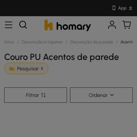
App
Início
/
Decoração e tapetes
/
Decoração de parede
/
Acentos
Couro PU Acentos de parede
Pesquisar
Filtrar
Ordenar