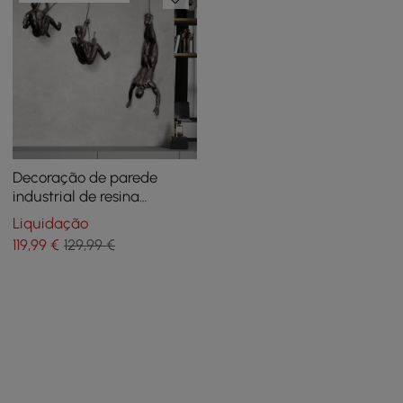
Decoração de parede
industrial de resina
Climbing Man de 3 peças
Liquidação
em cobre para sala de
119
,99
€
129,99 €
estar e entrada