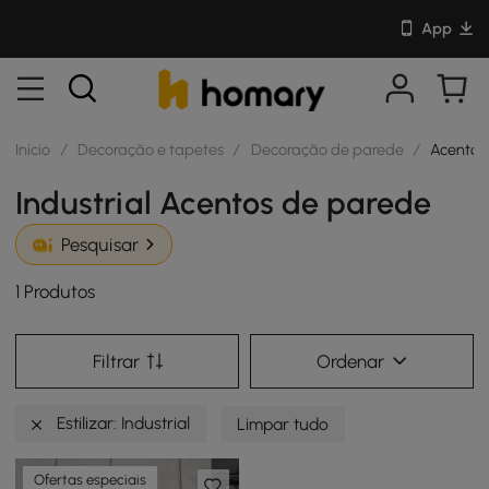
App
Início
/
Decoração e tapetes
/
Decoração de parede
/
Acentos
Industrial Acentos de parede
Pesquisar
1 Produtos
Filtrar
Ordenar
Estilizar: Industrial
Limpar tudo
Ofertas especiais