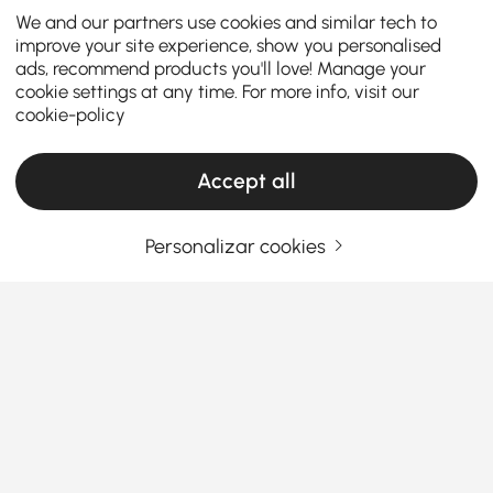
We and our partners use cookies and similar tech to
improve your site experience, show you personalised
ads, recommend products you'll love! Manage your
cookie settings at any time. For more info, visit our
cookie-policy
Accept all
Personalizar cookies
A Razão Pela Qual os Destaques de Parede
Valem o Investimento
Por que os detalhes de parede importam
mais do que você pensa?
Já olhou para suas paredes e sentiu que elas são...
Ver Mais
apenas paredes?
Products in the current category have been updated to show the latest 1 items