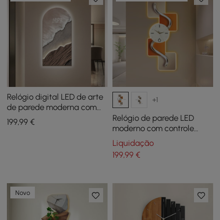
Relógio digital LED de arte
+1
de parede moderna com
textura artística
Relógio de parede LED
199
,99
€
moderno com controle
remoto — Relógio de
Liquidação
parede decorativo
199
,99
€
iluminado de 1000 mm
Novo