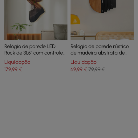
Relógio de parede LED
Relógio de parede rústico
Rock de 31,5" com controle
de madeira abstrata de
remoto — alimentado por
300 mm para sala de estar,
Liquidação
Liquidação
USB, decoração de planta
pendurar em casa, arte de
179
,99
€
69
,99
€
79,99 €
falsa, regulável
decoração artística