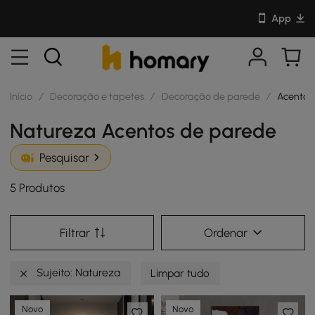
App
Início
/
Decoração e tapetes
/
Decoração de parede
/
Acentos
Natureza Acentos de parede
Pesquisar
5 Produtos
Filtrar
Ordenar
Sujeito: Natureza
Limpar tudo
Novo
Novo