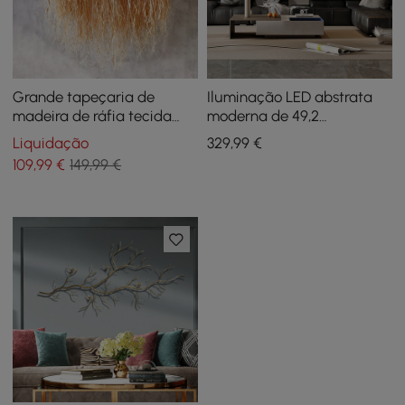
Grande tapeçaria de
Iluminação LED abstrata
madeira de ráfia tecida
moderna de 49,2
boho feita à mão para
polegadas, pintura
Liquidação
329
,99
€
pendurar na parede de
decorativa de parede, sala
109
,99
€
149,99 €
macramê de algodão
de estar
natural