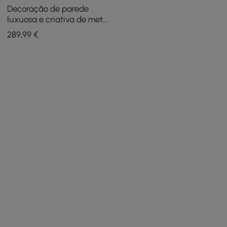
Decoração de parede
luxuosa e criativa de metal
Branch & Birds Arte
289
,99
€
doméstica em ouro na sala
de estar