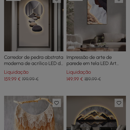
Corredor de pedra abstrata
Impressão de arte de
moderna de acrílico LED de
parede em tela LED Art
31,5", decoração de parede,
Déco, decoração de
Liquidação
Liquidação
sala de estar, quarto
parede emoldurada
159
,99
€
199,99 €
149
,99
€
189,99 €