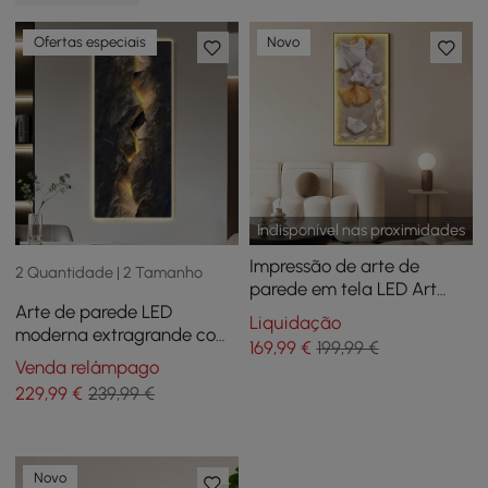
Ofertas especiais
Novo
Indisponível nas proximidades
Impressão de arte de
2 Quantidade | 2 Tamanho
parede em tela LED Art
Arte de parede LED
Deco Ginkgo, decoração
Liquidação
moderna extragrande com
de parede emoldurada
169
,99
€
199,99 €
luz de fundo e decoração
Venda relâmpago
de casa — alimentada por
229
,99
€
239,99 €
USB
Novo