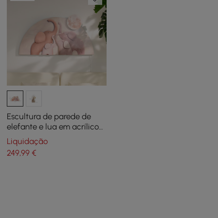
Escultura de parede de
elefante e lua em acrílico
3D com LED arqueado de
Liquidação
55,88 cm x 99,06 cm,
249
,99
€
decoração artística para
quarto de criança