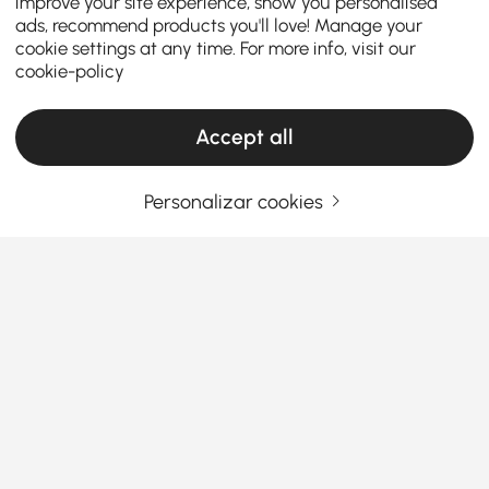
improve your site experience, show you personalised
ads, recommend products you'll love! Manage your
cookie settings at any time. For more info, visit our
cookie-policy
Accept all
Personalizar cookies
How to Transform Your Space with Stylish
Wall Decorations
Your walls are a blank canvas waiting to be brought
to life. Whether you want to add personality,
warmth, or a modern touch to your home, the right
wall decor
can completely change the look and feel
Ver Mais