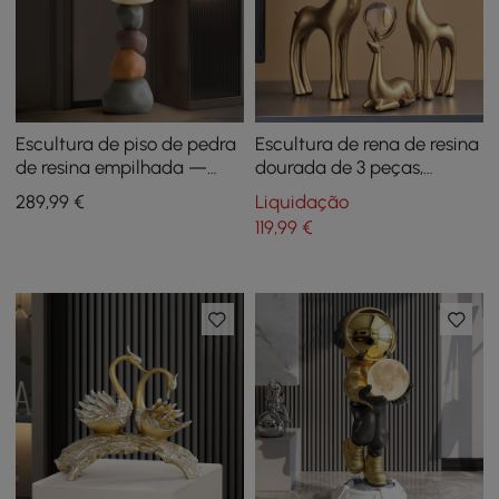
Escultura de piso de pedra
Escultura de rena de resina
de resina empilhada —
dourada de 3 peças,
44,9 polegadas de altura
decoração de veado de
289
,99
€
Liquidação
Natal, ornamento de arte,
119
,99
€
sala de estar