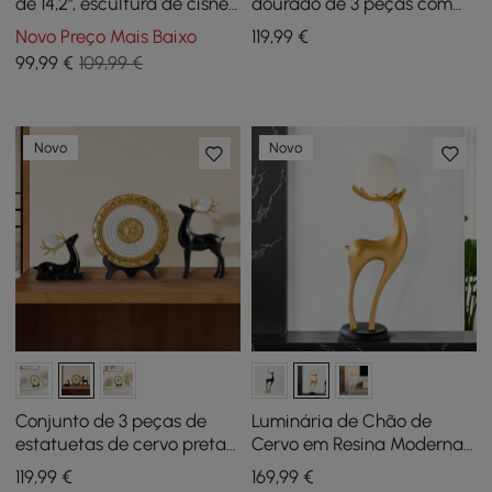
de 14,2", escultura de cisne,
dourado de 3 peças com
escultura de cisne,
conjunto de pratos
Novo Preço Mais Baixo
119
,99
€
ornamento de mesa,
decorativos, esculturas de
99
,99
€
109,99 €
decoração de estátua
animais de resina de luxo
Novo
Novo
Conjunto de 3 peças de
Luminária de Chão de
estatuetas de cervo pretas
Cervo em Resina Moderna
com prato decorativo
com Controle Remoto – 76
119
,99
€
169
,99
€
esculturas de animais em
cm de altura com Bola