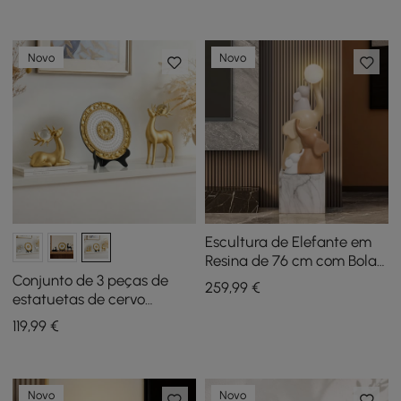
resina de luxo
Iluminada
Novo
Novo
Escultura de Elefante em
Resina de 76 cm com Bola
LED Recarregável com
Conjunto de 3 peças de
259
,99
€
Controlo Remoto
estatuetas de cervo
dourado com prato
119
,99
€
decorativo, esculturas de
animais em resina de luxo
Novo
Novo