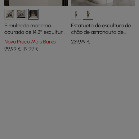
Simulação moderna
Estatueta de escultura de
dourada de 14,2", escultura
chão de astronauta de
de cisne, escultura de
28,8", ornamento,
Novo Preço Mais Baixo
239
,99
€
cisne, decoração de
decoração artística com
99
,99
€
119,99 €
estátua de mesa
lâmpada esferográfica,
doméstica
carregamento USB