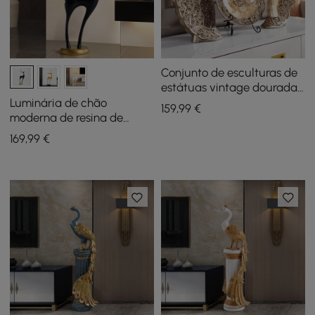
Conjunto de esculturas de
estátuas vintage douradas,
3 peças, decoração de
Luminária de chão
159
,99
€
mesa Romantic Shell
moderna de resina de
Dancer
veado com controle remoto
169
,99
€
— 30" de altura com bola
iluminada