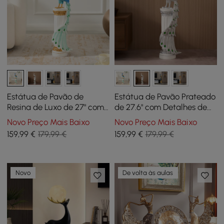
Estátua de Pavão de
Estátua de Pavão Prateado
Resina de Luxo de 27" com
de 27.6" com Detalhes de
Acentos de Cristal –
Diamante – Escultura de
Novo Preço Mais Baixo
Novo Preço Mais Baixo
Escultura Elegante para
Pavão de Resina de Luxo
159
,99
€
179,99 €
159
,99
€
179,99 €
Decoração de Casa
Novo
De volta às aulas