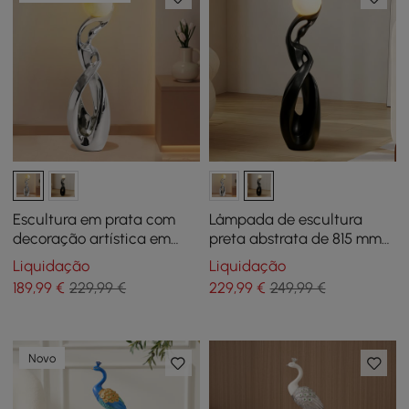
Escultura em prata com
Lâmpada de escultura
decoração artística em
preta abstrata de 815 mm
esfera iluminada
com bola LED, toque e
Liquidação
Liquidação
controle remoto,
189
,99
€
229,99 €
229
,99
€
249,99 €
recarregável
Novo