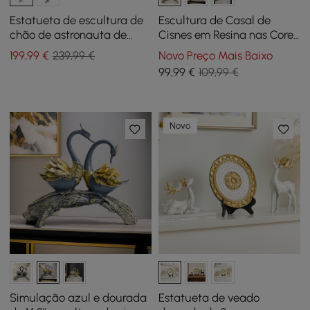
Estatueta de escultura de
Escultura de Casal de
chão de astronauta de
Cisnes em Resina nas Cores
28,8", ornamento,
Preto e Prata para
199
,99
€
239,99 €
Novo Preço Mais Baixo
decoração artística com
Decoração de Mesa
99
,99
€
109,99 €
lâmpada esferográfica,
carregamento USB
Novo
Simulação azul e dourada
Estatueta de veado