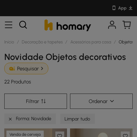
App
Início
/
Decoração e tapetes
/
Acessórios para casa
/
Objetos 
Novidade Objetos decorativos
Pesquisar
22 Produtos
Filtrar
Ordenar
Forma: Novidade
Limpar tudo
Venda de cerveja