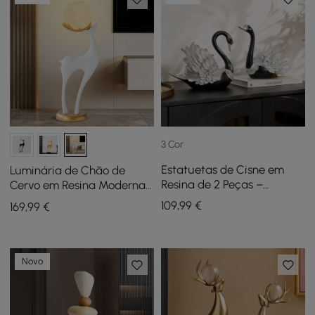
3 Cor
Estatuetas de Cisne em
Luminária de Chão de
Resina de 2 Peças –
Cervo em Resina Moderna
Conjunto de
com Controle Remoto – 76
109
,99
€
169
,99
€
Armazenamento
cm de altura com Bola
Decorativo de Cisne
Iluminada
Elegante em Preto e Prata
Novo