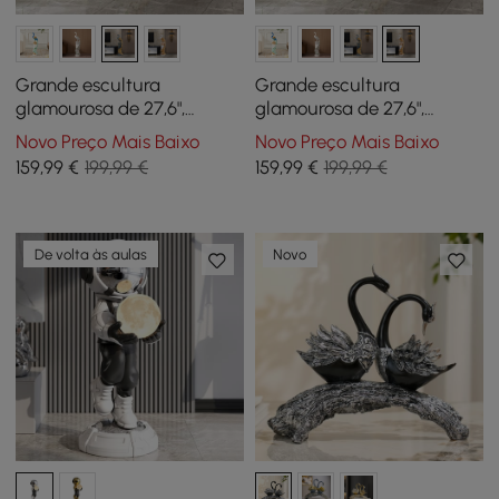
Grande escultura
Grande escultura
glamourosa de 27,6",
glamourosa de 27,6",
decoração, arte, sala de
decoração, arte, sala de
Novo Preço Mais Baixo
Novo Preço Mais Baixo
estar, quarto em azul e
estar, quarto em branco e
159
,99
€
199,99 €
159
,99
€
199,99 €
dourado
dourado
De volta às aulas
Novo