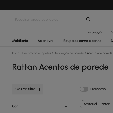
Inspiração
G
|
Mobiliário
Ao ar livre
Roupa de cama e banho
D
Início
/
Decoração e tapetes
/
Decoração de parede
/
Acentos de parede
Rattan Acentos de parede
Ocultar filtro
Promoção
Material :
Rattan
Cor