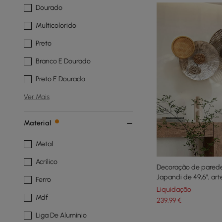
Dourado
Multicolorido
Preto
Branco E Dourado
Preto E Dourado
Ver Mais
Material
Metal
Acrílico
Decoração de pared
Japandi de 49,6", ar
Ferro
para sala de estar
Liquidação
Mdf
239
,99
€
Liga De Alumínio