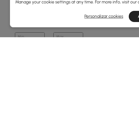
Manage your cookie settings at any time. For more info, visit our
Profundidade Geral(mm)
Personalizar cookies
0
145
Min
Max
Sujeito
Abstrato E Geométrico
Floral E Vegetal
Abstrato
Geométrico
Natureza
Ver Mais
Products in the current category have been updated to show th