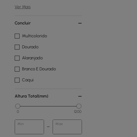
Ver Mais
Concluir
Multicolorido
Dourado
Alaranjado
Branco E Dourado
Caqui
Altura Total(mm)
0
1200
Min
Max