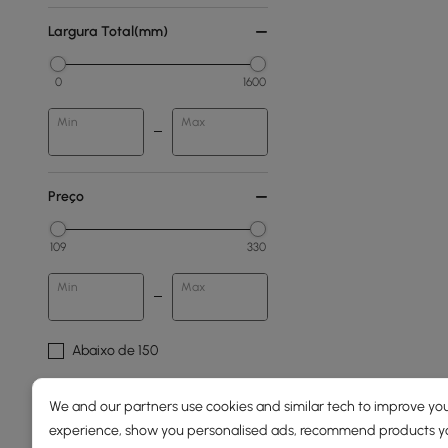
Largura Total(mm)
0
1600
Min
Max
Preço
109
330
Min
Max
Abaixo de 150
150 a 250
We and our partners use cookies and similar tech to improve you
250 a 500
experience, show you personalised ads, recommend products you