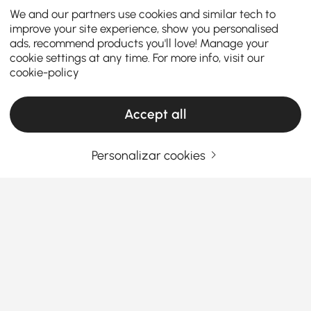
We and our partners use cookies and similar tech to
improve your site experience, show you personalised
ads, recommend products you'll love! Manage your
cookie settings at any time. For more info, visit our
cookie-policy
Accept all
Personalizar cookies
Melhore o seu Espaço Exterior com
Espreguiçadeiras da Homary
As camas de dia para exterior podem ser um ótimo
complemento para pátios, proporcionando um
visual distinto e uma área de grande conforto. Seja
para relaxar ao sol ou sob a lua, ou simplesmente
Ver Mais
para tornar o seu jardim mais luxuoso, a Homary
Products in the current category have been updated to show the latest 2 items