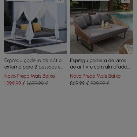
Espreguiçadeira de pátio
Espreguiçadeira de vime
externo para 2 pessoas em
ao ar livre com almofada
alumínio branco e corda
cinza e moldura de
Novo Preço Mais Baixo
Novo Preço Mais Baixo
cinza com cortinas de
alumínio (63" de largura)
1.299
,99
€
1.699,99 €
869
,99
€
929,99 €
dossel