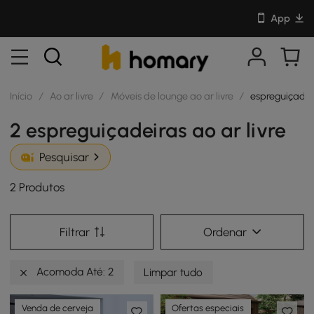
App
Início
/
Ao ar livre
/
Móveis de lounge ao ar livre
/
espreguiçadeir
2 espreguiçadeiras ao ar livre
Pesquisar
2 Produtos
Filtrar
Ordenar
Acomoda Até: 2
Limpar tudo
Venda de cerveja
Ofertas especiais