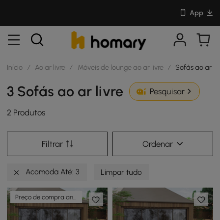
App
Início
/
Ao ar livre
/
Móveis de lounge ao ar livre
/
Sofás ao ar liv
3 Sofás ao ar livre
Pesquisar
2 Produtos
Filtrar
Ordenar
Acomoda Até: 3
Limpar tudo
Preço de compra antecipada