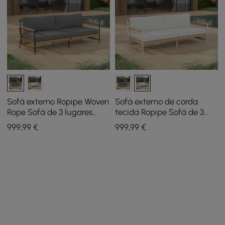
Sofá externo Ropipe Woven
Sofá externo de corda
Rope Sofá de 3 lugares
tecida Ropipe Sofá de 3
com almofada de poliéster
lugares com almofada de
999
,99
€
999
,99
€
cinza escuro
poliéster branco