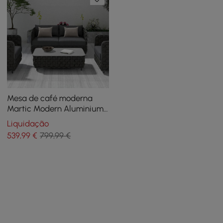
Mesa de café moderna
Martic Modern Aluminium
& Rope & Sintered Stone
Liquidação
Top Outdoor Patio em
539
,99
€
799,99 €
preto