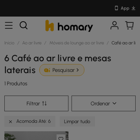
App
Início
/
Ao ar livre
/
Móveis de lounge ao ar livre
/
Café ao ar liv
6 Café ao ar livre e mesas
laterais
Pesquisar
1 Produtos
Filtrar
Ordenar
Acomoda Até: 6
Limpar tudo