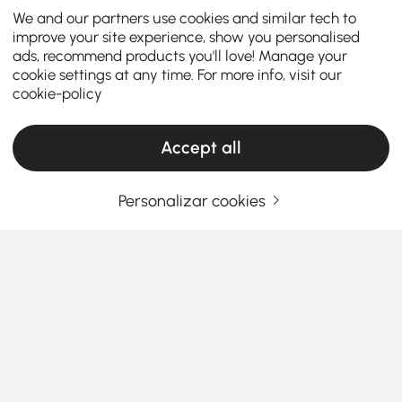
We and our partners use cookies and similar tech to
improve your site experience, show you personalised
ads, recommend products you'll love! Manage your
cookie settings at any time. For more info, visit our
cookie-policy
Accept all
Personalizar cookies
Dicas para escolher a melhor mesa de café
ao ar livre
Por que a mesa de café ao ar livre certa
molda toda a sua experiência de pátio
Uma mesa de café pode transformar seu espaço ao
Ver Mais
ar livre de simples em convidativo. Combinadas com
Products in the current category have been updated to show the latest 1 items