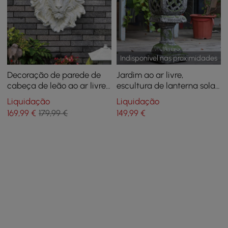
Indisponível nas proximidades
Decoração de parede de
Jardim ao ar livre,
cabeça de leão ao ar livre
escultura de lanterna solar
de 565 mm, escultura de
japonesa, concreto, cinza,
Liquidação
Liquidação
jardim, estátua de animal
fibra de vidro, decoração
169
,99
€
179,99 €
149
,99
€
em bege
asiática