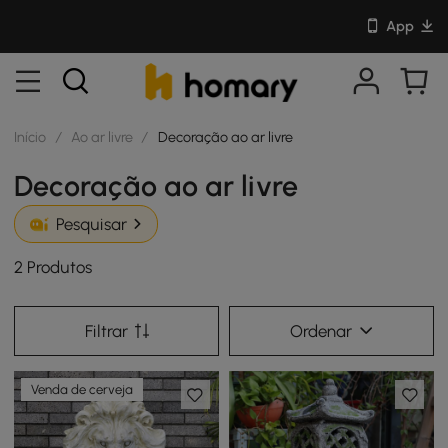
App
Início
/
Ao ar livre
/
Decoração ao ar livre
Decoração ao ar livre
Pesquisar
2 Produtos
Filtrar
Ordenar
Venda de cerveja