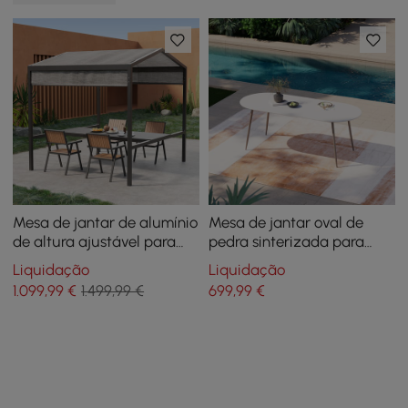
Mesa de jantar de alumínio
Mesa de jantar oval de
de altura ajustável para
pedra sinterizada para
pátio externo com dossel,
pátio ao ar livre para 6
Liquidação
Liquidação
convertida em mesa de bar
pessoas em branco (180 cm
1.099
,99
€
1.499,99 €
699
,99
€
de largura)