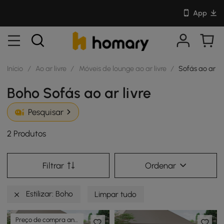
App
Início
/
Ao ar livre
/
Móveis de lounge ao ar livre
/
Sofás ao ar liv
Boho Sofás ao ar livre
Pesquisar
2 Produtos
Filtrar
Ordenar
Estilizar: Boho
Limpar tudo
Preço de compra antecipada