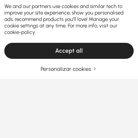
We and our partners use cookies and similar tech to
improve your site experience, show you personalised
ads, recommend products you'll love! Manage your
cookie settings at any time. For more info, visit our
cookie-policy
Accept all
Personalizar cookies
O Guia Completo para Sofás de Exterior e
Dicas de Cuidado
Por que um Sofá de Exterior é a Melhor
Melhoria para o Pátio
Por que um Sofá de Exterior é a Melhor Melhoria
Ver Mais
para o Pátio
Products in the current category have been updated to show the latest 2 items