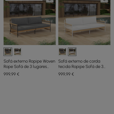
Sofá externo Ropipe Woven
Sofá externo de corda
Rope Sofá de 3 lugares
tecida Ropipe Sofá de 3
com almofada de poliéster
lugares com almofada de
999
,99
€
999
,99
€
cinza escuro
poliéster branco