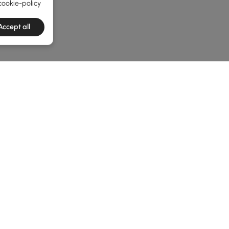
cookie-policy
Accept all
he latest 2 items