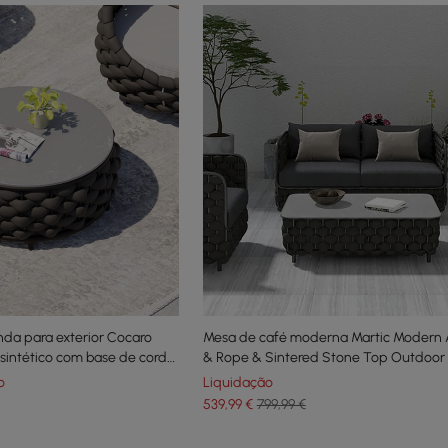
nda para exterior Cocaro
Mesa de café moderna Martic Modern 
intético com base de corda
& Rope & Sintered Stone Top Outdoor 
preto
o
Liquidação
539
,99
€
799,99 €