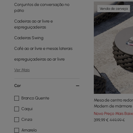
Conjuntos de conversação no
Venda de cerveja
pátio
Cadeiras ao ar livre e
espreguiçadeiras
Cadeiras Swing
Café ao ar livre e mesas laterais
espreguiçadeiras ao ar livre
Ver Mais
Cor
Branco Quente
Mesa de centro redo
Modern de mármore s
Caqui
trançada em preto
Novo Preço Mais Baix
Cinza
399
,99
€
449,99 €
Amarelo