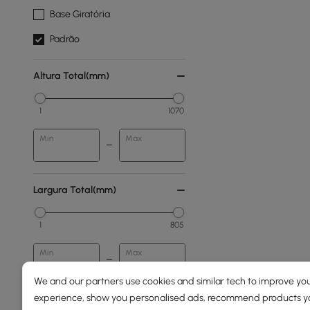
Base Giratória
Padrão
Altura Total(mm)
1
1070
Min
Max
Largura Total(mm)
1
805
Min
Max
We and our partners use cookies and similar tech to improve you
experience, show you personalised ads, recommend products you
Preço