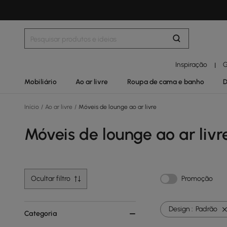
Inspiração
G
|
Mobiliário
Ao ar livre
Roupa de cama e banho
D
Início
/
Ao ar livre
/
Móveis de lounge ao ar livre
Móveis de lounge ao ar livr
Ocultar filtro
Promoção
Design :
Padrão
Categoria