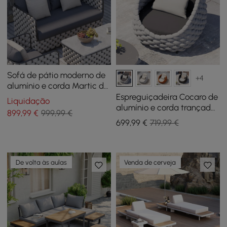
Sofá de pátio moderno de
+4
alumínio e corda Martic de
53,1" de largura com
Espreguiçadeira Cocaro de
Liquidação
almofadas
alumínio e corda trançada
899
,99
€
999,99 €
para exterior em cinzento
699
,99
€
719,99 €
De volta às aulas
Venda de cerveja