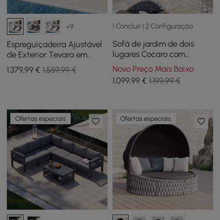
1 Concluir | 2 Configuração
+9
Sofá de jardim de dois
Espreguiçadeira Ajustável
lugares Cocaro com
de Exterior Tevara em
almofadas removíveis de
Teca e Alumínio em
Novo Preço Mais Baixo
1.379
,99
€
1.559,99 €
corda trançada
Branco, Conjunto de 2
1.099
,99
€
1.199,99 €
Ofertas especiais
Ofertas especiais