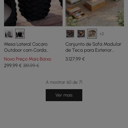
+2
Mesa Lateral Cocaro
Conjunto de Sofá Modular
Outdoor com Corda
de Teca para Exterior
Trançada,
Tevara 47" de 5 Peças com
Novo Preço Mais Baixo
3.127
,99
€
Armazenamento e Tampo
Lareira Sem Fumo para 6
299
,99
€
319,99 €
de Ardósia em Cinzento
Pessoas
Escuro
A mostrar 60 de 71
Ver mais