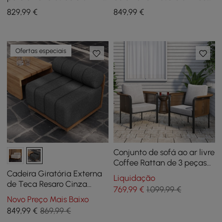
y cuerda trenzada en gris y
e alumínio
829
,99
€
849
,99
€
blanco
Ofertas especiais
Conjunto de sofá ao ar livre
Coffee Rattan de 3 peças
com mesa de café com
Cadeira Giratória Externa
Liquidação
tampo de vidro e almofada
de Teca Resaro Cinza
769
,99
€
1.099,99 €
cinza
Escuro
Novo Preço Mais Baixo
849
,99
€
869,99 €