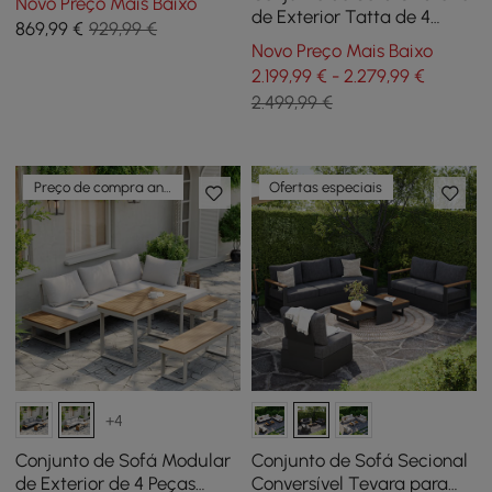
Novo Preço Mais Baixo
alumínio (63" de largura)
de Exterior Tatta de 4
869
,99
€
929,99 €
Peças em Corda
Novo Preço Mais Baixo
Entrançada com Mesa de
2.199,99 € - 2.279,99 €
Centro em Laranja
2.499,99 €
Preço de compra antecipada
Ofertas especiais
+4
Conjunto de Sofá Modular
Conjunto de Sofá Secional
de Exterior de 4 Peças
Conversível Tevara para