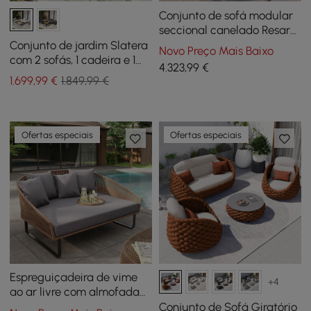
Conjunto de sofá modular
seccional canelado Resaro
de 7 peças em teca natural
Conjunto de jardim Slatera
Novo Preço Mais Baixo
com mesa de centro
com 2 sofás, 1 cadeira e 1
4.323
,99
€
mesa de centro de madeira
1.699
,99
€
1.849,99 €
de acácia e alumínio
Ofertas especiais
Ofertas especiais
Espreguiçadeira de vime
+4
ao ar livre com almofada
cinza e moldura de
Conjunto de Sofá Giratório