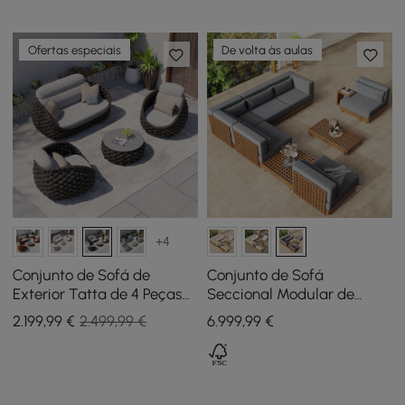
Ofertas especiais
De volta às aulas
+4
Conjunto de Sofá de
Conjunto de Sofá
Exterior Tatta de 4 Peças
Seccional Modular de
em Corda Entrançada com
Exterior Grida de 9 Peças
2.199
,99
€
2.499,99 €
6.999
,99
€
Mesa de Centro em
em Teca com Mesa de
Cinzento Escuro
Centro em Cinzento