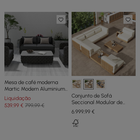
Mesa de café moderna
Martic Modern Aluminium
& Rope & Sintered Stone
Conjunto de Sofá
Liquidação
Top Outdoor Patio em
Seccional Modular de
539
,99
€
799,99 €
preto
Exterior Grida de 9 Peças
6.999
,99
€
em Teca Natural com
Mesa de Centro em Marfim