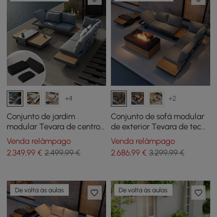
+4
+2
Conjunto de jardim
Conjunto de sofá modular
modular Tevara de centro
de exterior Tevara de teca
de madeira de teca e
de 5 peças com lareira sem
Venda relâmpago
Venda relâmpago
alumínio - cinzento com
fumo para 6 pessoas em
2.349
,99
€
2.499,99 €
2.686
,99
€
3.299,99 €
capa preta
cinza
De volta às aulas
De volta às aulas