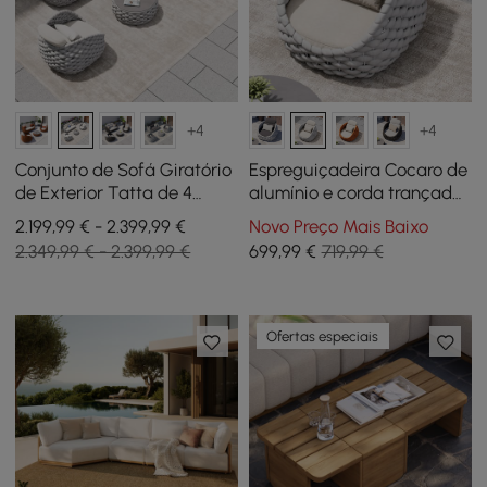
+4
+4
Conjunto de Sofá Giratório
Espreguiçadeira Cocaro de
de Exterior Tatta de 4
alumínio e corda trançada
Peças em Corda
para exteriores em
2.199,99 € - 2.399,99 €
Novo Preço Mais Baixo
Entrançada com Mesa de
cinzento e branco
2.349,99 € - 2.399,99 €
699
,99
€
719,99 €
Centro em Cinzento e
Branco
Ofertas especiais