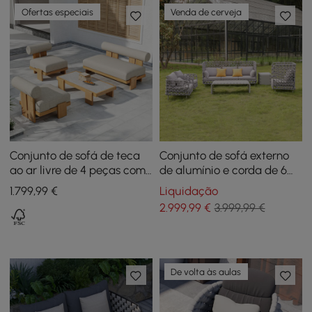
Ofertas especiais
Venda de cerveja
Conjunto de sofá de teca
Conjunto de sofá externo
ao ar livre de 4 peças com
de alumínio e corda de 6
mesa de café
peças com mesa de café e
1.799
,99
€
Liquidação
almofada em cinza
2.999
,99
€
3.999,99 €
De volta às aulas