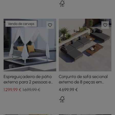
Centro em Marfim
Venda de cerveja
Espreguiçadeira de pátio
Conjunto de sofá secional
externo para 2 pessoas em
externo de 8 peças em
alumínio branco e corda
teca, alumínio e rattan com
1.299
,99
€
1.699,99 €
4.699
,99
€
cinza com cortinas de
mesa de café e almofada
dossel