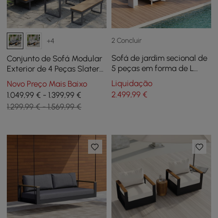
2 Concluir
+4
Sofá de jardim secional de
Conjunto de Sofá Modular
5 peças em forma de L
Exterior de 4 Peças Slatera
com mesa de café
em Acácia e Alumínio em
Liquidação
Novo Preço Mais Baixo
Cinzento Escuro
2.499
,99
€
1.049,99 € - 1.399,99 €
1.299,99 € - 1.569,99 €