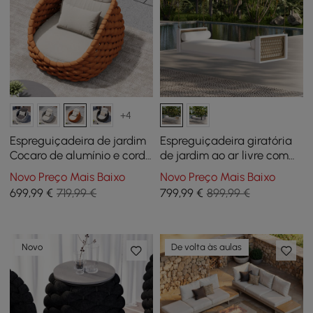
+4
Espreguiçadeira de jardim
Espreguiçadeira giratória
Cocaro de alumínio e corda
de jardim ao ar livre com
trançada em laranja
almofada
Novo Preço Mais Baixo
Novo Preço Mais Baixo
699
,99
€
719,99 €
799
,99
€
899,99 €
Novo
De volta às aulas