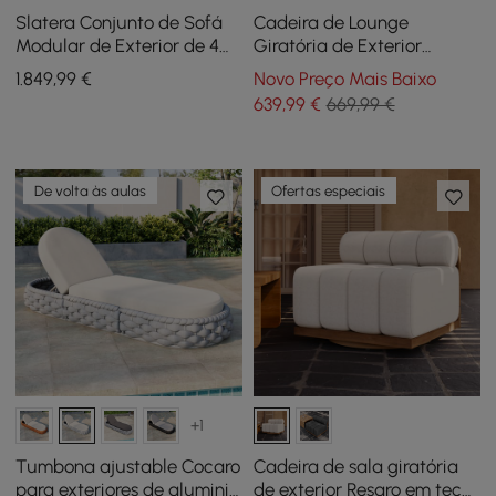
Slatera Conjunto de Sofá
Cadeira de Lounge
Modular de Exterior de 4
Giratória de Exterior
Peças em Alumínio e
Tevara em Teca e Alumínio
1.849
,99
€
Novo Preço Mais Baixo
Acácia para 4 Pessoas em
em Areia
639
,99
€
669,99 €
Cinza Claro
De volta às aulas
Ofertas especiais
+1
Tumbona ajustable Cocaro
Cadeira de sala giratória
para exteriores de aluminio
de exterior Resaro em teca