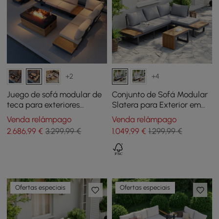
+2
+4
Juego de sofá modular de
Conjunto de Sofá Modular
teca para exteriores
Slatera para Exterior em
Tevara de 5 piezas con
Acácia e Alumínio em
Venda relâmpago
Venda relâmpago
brasero sin humo para 6
Cinza Escuro
2.686
,99
€
3.299,99 €
1.049
,99
€
1.299,99 €
personas en beige
Ofertas especiais
Ofertas especiais