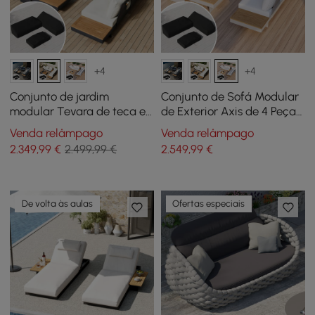
+4
+4
Conjunto de jardim
Conjunto de Sofá Modular
modular Tevara de teca e
de Exterior Axis de 4 Peças
alumínio - marfim com
em Teca e Alumínio para 6
Venda relâmpago
Venda relâmpago
capa preta
pessoas em Branco com
2.349
,99
€
2.499,99 €
2.549
,99
€
Capa Preta
De volta às aulas
Ofertas especiais