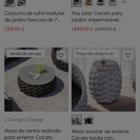
+4
Conjunto de sofá modular
Ilha solar Cocaro para
de jardim Fencura de 7
jardim, impermeável,
peças em alumínio e corda
entrançada, cinzenta, com
1.519
,99
€
1.899
,99
€
2.199,99 €
tecida em cinzento escuro
estrutura de alumínio e
toldo
Venda de cerveja
Preço de compra antecipada
2 Concluir | 2 Design
Mesa de centro redonda
Mesa auxiliar de exterior
para exterior Cocaro
Cocaro tejida con