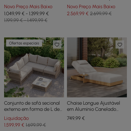
Slaterra em Acácia e
Exterior com Estrutura de
Novo Preço Mais Baixo
Novo Preço Mais Baixo
Alumínio em Cinzento
Teca e Alumínio, Cinza
1.049,99 € - 1.399,99 €
2.569
,99
€
2.699,99 €
Claro
1.199,99 € - 1.499,99 €
Ofertas especiais
Conjunto de sofá secional
Chaise Longue Ajustável
externo em forma de L de
em Alumínio Canelado
corda tecida de 6 peças
para Exterior em Branco
Liquidação
749
,99
€
em branco quente
Quente
1.599
,99
€
1.699,99 €