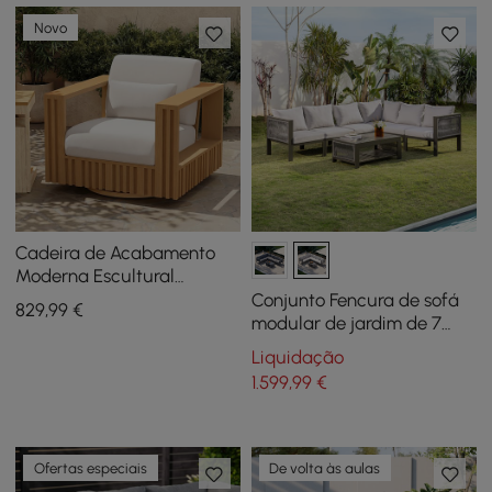
Novo
Cadeira de Acabamento
Moderna Escultural
Canelada com Rotação de
Conjunto Fencura de sofá
829
,99
€
360 Graus para Exterior em
modular de jardim de 7
Natural
peças em alumínio e corda
Liquidação
tecida em cinzento claro
1.599
,99
€
Ofertas especiais
De volta às aulas