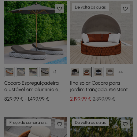
De volta às aulas
+1
+4
Cocaro Espreguiçadeira
Ilha solar Cocaro para
ajustável em alumínio e
jardim trançada, resistente
corda trançada para
às intempéries, cor laranja,
829,99 € - 1.499,99 €
2.199
,99
€
2.399,99 €
exterior em cinzento,
com estrutura de alumínio
conjunto de 2
e dossel
Preço de compra antecipada
De volta às aulas