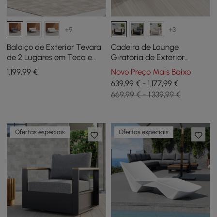
+9
+3
Baloiço de Exterior Tevara
Cadeira de Lounge
de 2 Lugares em Teca e
Giratória de Exterior
Alumínio Cinzento
Tevara em Teca e Alumínio
1.199
,99
€
Novo Preço Mais Baixo
em Branco, Conjunto de 2
639,99 € - 1.177,99 €
669,99 € - 1.339,99 €
Ofertas especiais
Ofertas especiais