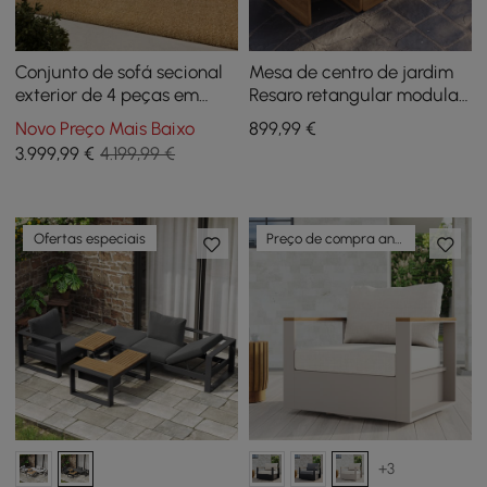
Conjunto de sofá secional
Mesa de centro de jardim
exterior de 4 peças em
Resaro retangular modular
teca e alumínio com chaise
de madeira de teca
Novo Preço Mais Baixo
899
,99
€
longue para 4 pessoas em
3.999
,99
€
4.199,99 €
cinza claro
Ofertas especiais
Preço de compra antecipada
+3