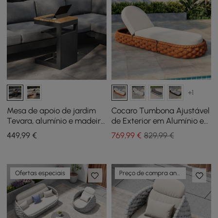
+1
Mesa de apoio de jardim
Cocaro Tumbona Ajustável
Tevara, alumínio e madeira
de Exterior em Alumínio e
de teca, com luz solar,
Corda Trançada em
449
,99
€
769
,99
€
829,99 €
cinzento escuro
Laranja
Ofertas especiais
Preço de compra antecipada