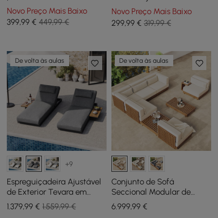
Modern de mármore
almacenaje, cuerda
Novo Preço Mais Baixo
Novo Preço Mais Baixo
sintético com base de
impermeable y tablero de
399
,99
€
449,99 €
299
,99
€
319,99 €
corda trançada em preto
pizarra
De volta às aulas
De volta às aulas
+9
Espreguiçadeira Ajustável
Conjunto de Sofá
de Exterior Tevara em
Seccional Modular de
Teca e Alumínio em
Exterior Grida de 9 Peças
1.379
,99
€
1.559,99 €
6.999
,99
€
Cinzento, Conjunto de 2
em Teca com Mesa de