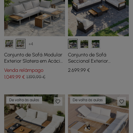
+4
Conjunto de Sofá Modular
Conjunto de Sofá
Exterior Slatera em Acácia
Seccional Exterior
e Alumínio Cinzento Claro
Conversível Tevara com
Venda relâmpago
2.699
,99
€
Estrutura de Teca e
1.049
,99
€
1.199,99 €
Alumínio, Cinzento e
Branco
De volta às aulas
De volta às aulas