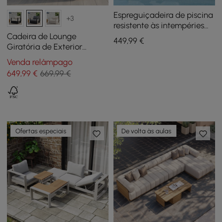
Espreguiçadeira de piscina
+3
resistente às intempéries
para exterior
Cadeira de Lounge
449
,99
€
Giratória de Exterior
Tevara em Teca e Alumínio
Venda relâmpago
em Cinzento
649
,99
€
669,99 €
Ofertas especiais
De volta às aulas