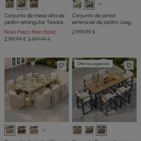
+1
Conjunto de mesa alta de
Conjunto de jantar
jardim retangular Tevara
extensível de jardim Juego
183x76 cm de madeira teca
Costra com 6 poltronas
Novo Preço Mais Baixo
2.999
,99
€
e 6 bancos altos cinza
tecidas para 4 a 6 pessoas
2.199
,99
€
2.399,99 €
escuro e cinza escuro
Ofertas especiais
+1