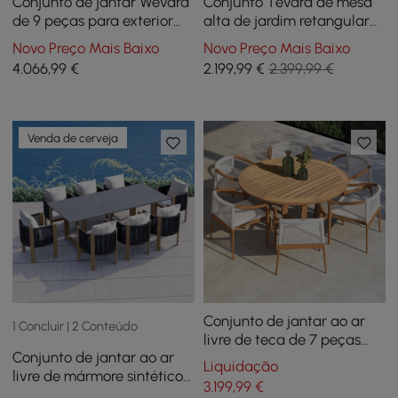
Conjunto de jantar Wevara
Conjunto Tevara de mesa
de 9 peças para exterior
alta de jardim retangular
com trama de corda e 8
183x76 cm em madeira de
Novo Preço Mais Baixo
Novo Preço Mais Baixo
cadeiras em Natural
teca e 6 bancos altos
4.066
,99
€
2.199
,99
€
2.399,99 €
cinzento escuro e branco
quente
Venda de cerveja
Conjunto de jantar ao ar
1 Concluir | 2 Conteúdo
livre de teca de 7 peças
Conjunto de jantar ao ar
Mesa de jantar redonda de
Liquidação
livre de mármore sintético
madeira com 6 cadeiras
3.199
,99
€
de 9 peças com cadeiras
em natural