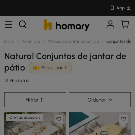
App
Início
/
Ao ar livre
/
Móveis de jantar ao ar livre
/
Conjuntos de j
Natural Conjuntos de jantar de
pátio
Pesquisar
12 Produtos
Filtrar
Ordenar
Ofertas especiais