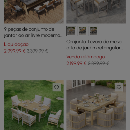
9 peças de conjunto de
jantar ao ar livre moderno
de meados do século, mesa
Conjunto Tevara de mesa
Liquidação
retangular e cadeira de
alta de jardim retangular
2.999
,99
€
3.399,99 €
alumínio e rattan
183x76 cm em madeira de
Venda relâmpago
teca e 6 bancos altos areia
2.199
,99
€
2.399,99 €
e branco quente