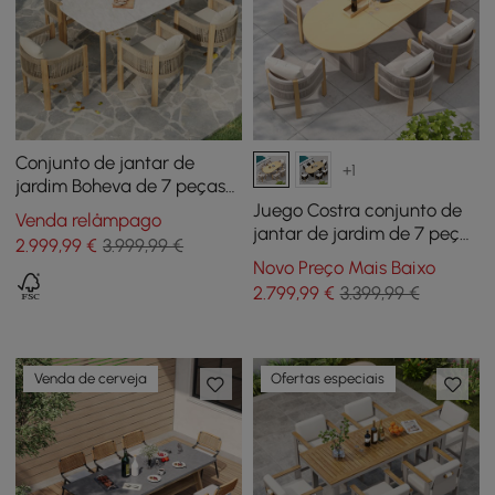
Conjunto de jantar de
+1
jardim Boheva de 7 peças
de betão e teca com
Juego Costra conjunto de
Venda relâmpago
tecido de corda e 6
jantar de jardim de 7 peças
2.999
,99
€
3.999,99 €
cadeiras
com mesa extensível e
Novo Preço Mais Baixo
poltronas tecidas
2.799
,99
€
3.399,99 €
Venda de cerveja
Ofertas especiais