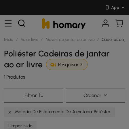
App
Início
/
Ao ar livre
/
Móveis de jantar ao ar livre
/
Cadeiras de jan
Poliéster Cadeiras de jantar
ao ar livre
Pesquisar
1 Produtos
Filtrar
Ordenar
Material De Estofamento De Almofada: Poliéster
Limpar tudo