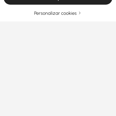
Personalizar cookies
Products in the current category have been updated to show the latest 1 items
O seu endereço de e-mail
Registar agora
Termos e Condições
|
Política de Privacidade
Transferir aplicação