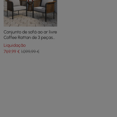
Conjunto de sofá ao ar livre
Coffee Rattan de 3 peças
com mesa de café com
Liquidação
tampo de vidro e almofada
769
,99
€
1.099,99 €
cinza