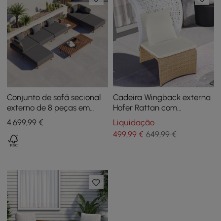
Conjunto de sofá secional
Cadeira Wingback externa
externo de 8 peças em
Hofer Rattan com
teca, alumínio e rattan com
almofada branca e fundo
4.699
,99
€
Liquidação
mesa de café e almofada
arqueado
499
,99
€
649,99 €