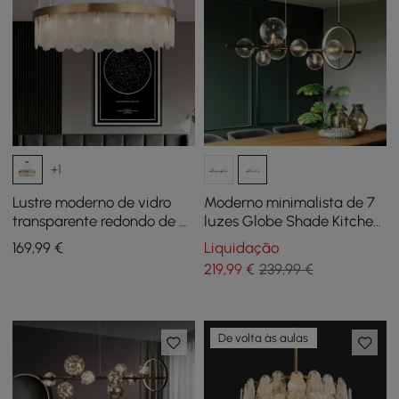
+1
Lustre moderno de vidro
Moderno minimalista de 7
transparente redondo de 6
luzes Globe Shade Kitchen
luzes
Island Light em preto
169
,99
€
Liquidação
219
,99
€
239,99 €
De volta às aulas