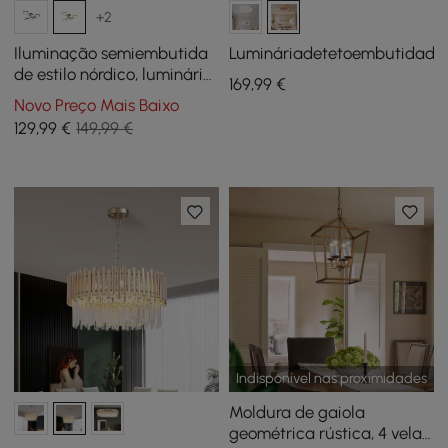
+2
Iluminação semiembutida
Lumináriadetetoembutidader
de estilo nórdico, luminária
169
,99
€
de teto dourada/preta,
Novo Preço Mais Baixo
anel LED
129
,99
€
149,99 €
Indisponível nas proximidades
Moldura de gaiola
geométrica rústica, 4 velas,