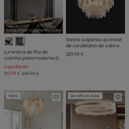
Indisponível nas proximidades
Vareta suspensa ajustável
de candelabro de vidro em
nuvem moderno de 6 luzes
Luminária de ilha de
329
,99
€
cozinha preta moderna de
10 luzes com luminárias
Liquidação
pendentes de teto Glass
319
,99
€
339,99 €
Globe Shade
Novo
De volta às aulas