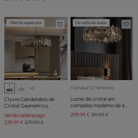
Ofertas especiais
De volta às aulas
1 Concluir | 2 Tamanho
+2
Lustre de cristal em
Clyvra Candelabro de
camadas moderno de 6
Cristal Geométrico
luzes Crystack com cabos
Moderno Clyvra 10 Luzes
299
,99
€
319,99 €
Venda relâmpago
ajustáveis
com Corrente Ajustável em
239
,99
€
279,99 €
Preto