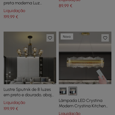
com cabo ajustável
preta moderna Luz
89
,99
€
geométrica estrelada
Liquidação
suspensa
199
,99
€
Novo
Lustre Sputnik de 8 luzes
em preto e dourado, abajur
de vidro globular incluído
Lâmpada LED Crystina
Liquidação
Modern Crystina Kitchen
199
,99
€
Island com controle remoto
Liquidação