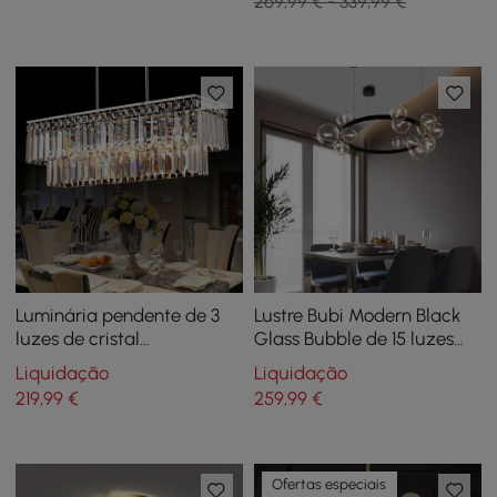
269,99 € - 339,99 €
Luminária pendente de 3
Lustre Bubi Modern Black
luzes de cristal
Glass Bubble de 15 luzes
transparente radiante
para sala de estar e sala
Liquidação
Liquidação
radiante de luxo em cromo
de jantar
219
,99
€
259
,99
€
Ofertas especiais