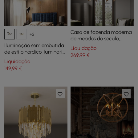
Casa de fazenda moderna
+2
de meados do século,
lustre de 8 luzes em estilo
Iluminação semiembutida
Liquidação
vela, luminária pendente
de estilo nórdico, luminária
269
,99
€
de madeira em ouro
de teto dourada/preta,
Liquidação
anel LED
149
,99
€