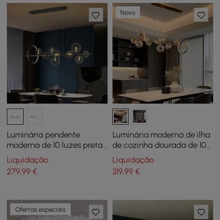
Novo
Luminária pendente
Luminária moderna de ilha
moderna de 10 luzes preta
de cozinha dourada de 10
Kitchen Island com abajur
luzes com luminárias
Liquidação
Liquidação
de globo de vidro
pendentes de teto Glass
279
,99
€
319
,99
€
Globe Shade
Ofertas especiais