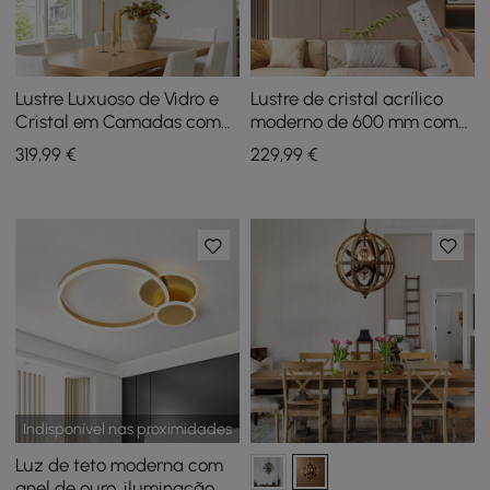
Lustre Luxuoso de Vidro e
Lustre de cristal acrílico
Cristal em Camadas com
moderno de 600 mm com
Folhas e Altura de
três temperaturas de cor e
319
,99
€
229
,99
€
Suspensão Ajustável
controle remoto
Indisponível nas proximidades
Luz de teto moderna com
anel de ouro, iluminação