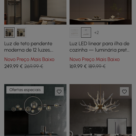
+2
Luz de teto pendente
Luz LED linear para ilha de
moderna de 12 luzes,
cozinha — luminária preta
cristal, fogos de artifício,
regulável de 4 luzes com
Novo Preço Mais Baixo
Novo Preço Mais Baixo
candelabro Sputnik, de
persianas de globo de
249
,99
€
269,99 €
169
,99
€
189,99 €
meados do século
vidro
Ofertas especiais