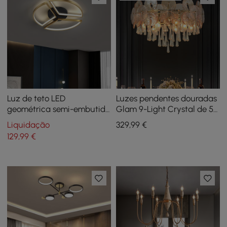
Luz de teto LED
Luzes pendentes douradas
geométrica semi-embutida
Glam 9-Light Crystal de 5
com moldura dourada
camadas para sala de
Liquidação
329
,99
€
estar
129
,99
€