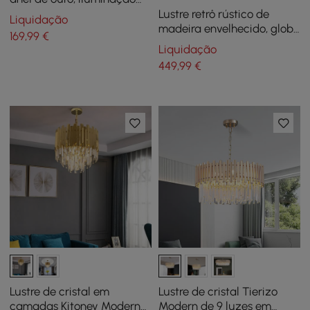
embutida LED redonda
Lustre retrô rústico de
Liquidação
madeira envelhecido, globo
169
,99
€
de metal, orb, cristal, de 5
Liquidação
luzes, médio
449
,99
€
Lustre de cristal em
Lustre de cristal Tierizo
camadas Kitoney Modern
Modern de 9 luzes em