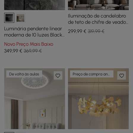
Iluminação de candelabro
de teto de chifre de veado
de 9 luzes em ouro
Luminária pendente linear
299
,99
€
319,99 €
moderna de 10 luzes Black
Island para cozinha e sala
Novo Preço Mais Baixo
de jantar
349
,99
€
369,99 €
De volta às aulas
Preço de compra antecipada