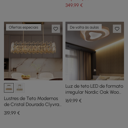
349
,99
€
Ofertas especiais
De volta às aulas
Luz de teto LED de formato
irregular Nordic Oak Wood
Flush Mount
Lustres de Teto Modernos
169
,99
€
de Cristal Dourado Clyvra
970mm com Altura e Brilho
319
,99
€
Ajustáveis