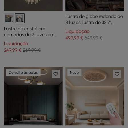
Lustre de globo redondo de
8 luzes, lustre de 32,7",
corda de cânhamo em
Lustre de cristal em
Liquidação
metal preto, luz de vela
camadas de 7 luzes em
499
,99
€
649,99 €
latão moderno Kitoney
Liquidação
para sala de estar e sala
249
,99
€
269,99 €
de jantar
De volta às aulas
Novo