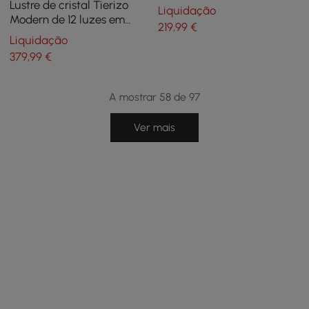
foyer de cozinha, luminária
Lustre de cristal Tierizo
Liquidação
pendente em latão
Modern de 12 luzes em
219
,99
€
camadas com corrente
Liquidação
ajustável em ouro
379
,99
€
A mostrar 58 de 97
Ver mais