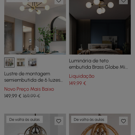
Luminária de teto
embutida Brass Globe Mini
Chandelier em 5 luzes
Lustre de montagem
Liquidação
semiembutida de 6 luzes
149
,99
€
em vidro branco moderno
Novo Preço Mais Baixo
149
,99
€
169,99 €
De volta às aulas
De volta às aulas