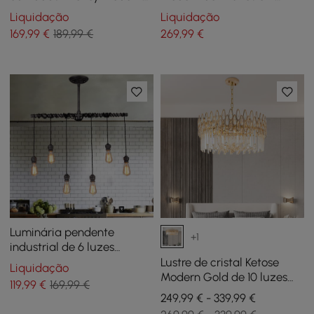
Gold de 3 luzes para sala
camadas com corrente
Liquidação
Liquidação
de estar e sala de jantar
ajustável em ouro
169
,99
€
189,99 €
269
,99
€
Luminária pendente
+1
industrial de 6 luzes
suspensa em tubos de
Lustre de cristal Ketose
Liquidação
encanamento para ilha de
Modern Gold de 10 luzes
119
,99
€
169,99 €
cozinha
com corrente ajustável
249,99 € - 339,99 €