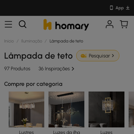
App
Início
/
Iluminação
/
Lâmpada de teto
Lâmpada de teto
Pesquisar
97 Produtos
36 Inspirações
Compre por categoria
Lustres
Luzes da ilha
Luzes