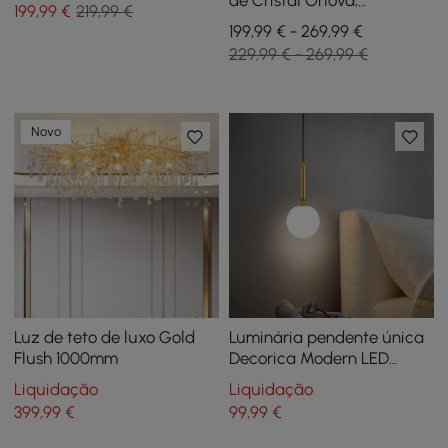
de Cristal Orlova,
199
,99
€
219,99 €
Luminária LED Embutida
199,99 € - 269,99 €
de 3 Modos com Controle
229,99 € - 269,99 €
Remoto
Novo
Luz de teto de luxo Gold
Luminária pendente única
Flush 1000mm
Decorica Modern LED
Globe branca e dourada
Liquidação
Liquidação
399
,99
€
99
,99
€