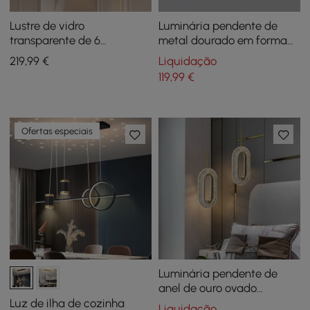
Lustre de vidro
Luminária pendente de
transparente de 6
metal dourado em forma
lâmpadas Retro Gold
de lanterna de lâmpada
219
,99
€
Liquidação
Globe Luminária de teto
única, estilo A
119
,99
€
semi embutida
Ofertas especiais
Luminária pendente de
anel de ouro ovado
Iluminação LED de 1 luz
Luz de ilha de cozinha
Liquidação