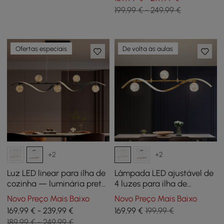
199,99 € - 249,99 €
Ofertas especiais
De volta às aulas
+2
+2
Luz LED linear para ilha de
Lâmpada LED ajustável de
cozinha — luminária preta
4 luzes para ilha de
regulável de 6 luzes com
cozinha em ouro com tons
Novo Preço Mais Baixo
Novo Preço Mais Baixo
persianas de globo de
de vidro
169,99 € - 239,99 €
169
,99
€
199,99 €
vidro
189,99 € - 249,99 €