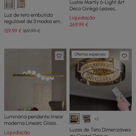
Lustre Martly 6-Light Art
Deco Ginkgo Leaves
Chandelier Luz de teto de
Luz de teto embutida
Liquidação
metal branco e dourado
regulável de 3 modos em
269
,99
€
resina branca francesa
159
,99
€
169,99 €
esculpida em 3D
Ofertas especiais
Luminária pendente linear
+2
moderna Linearc Glass
Globe 7-Light
Luzes de Teto Dimerizáveis
Liquidação