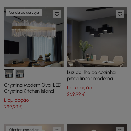
Venda de cerveja
Luz de ilha de cozinha
preta linear moderna
Luminária pendente
Crystina Modern Oval LED
Liquidação
quadrada de 6 luzes
Crystina Kitchen Island
269
,99
€
Latão claro com tubos em
Liquidação
forma de tubos
299
,99
€
Ofertas especiais