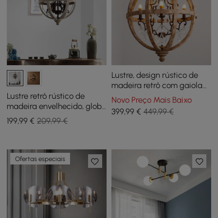
Lustre, design rústico de
madeira retrô com gaiola
de metal envelhecida
Lustre retrô rústico de
Novo Preço Mais Baixo
madeira envelhecido, globo
399
,99
€
449,99 €
de metal, orb, cristal, de 3
199
,99
€
209,99 €
luzes, pequeno
Ofertas especiais