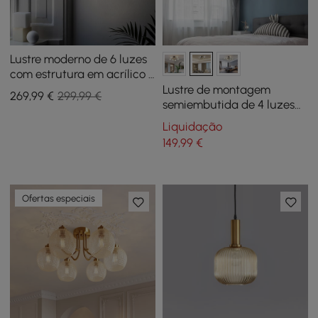
Lustre moderno de 6 luzes
com estrutura em acrílico e
aço
Lustre de montagem
269
,99
€
299,99 €
semiembutida de 4 luzes
em vidro branco moderno
Liquidação
149
,99
€
Ofertas especiais