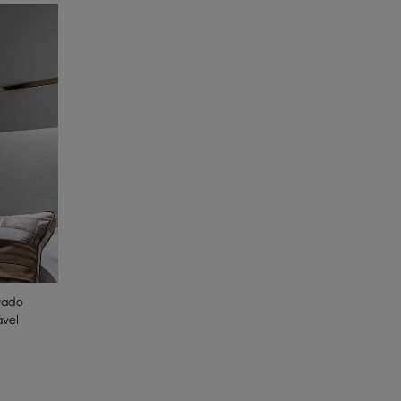
vado
ável