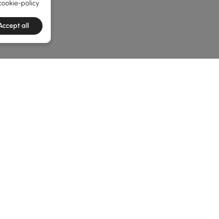
cookie-policy
Accept all
he latest 2 items