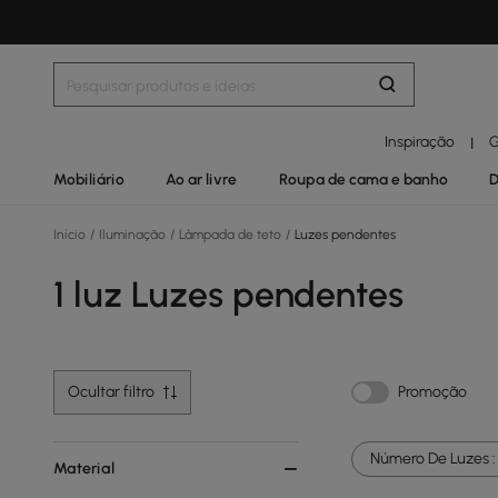
Inspiração
G
|
Mobiliário
Ao ar livre
Roupa de cama e banho
D
Início
/
Iluminação
/
Lâmpada de teto
/
Luzes pendentes
1 luz Luzes pendentes
Ocultar filtro
Promoção
Número De Luzes :
Material