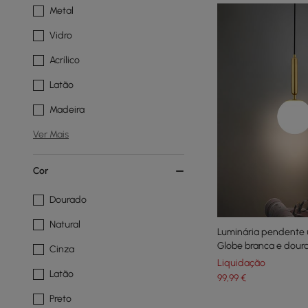
Metal
Vidro
Acrílico
Latão
Madeira
Ver Mais
Cor
Dourado
Natural
Luminária pendente 
Globe branca e dour
Cinza
Liquidação
Latão
99
,99
€
Preto