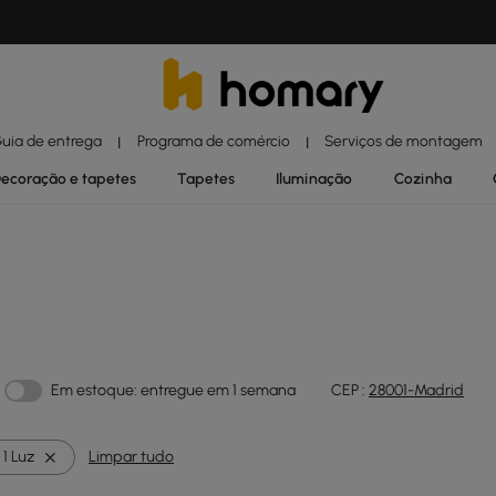
uia de entrega
Programa de comércio
Serviços de montagem
|
|
ecoração e tapetes
Tapetes
Iluminação
Cozinha
Em estoque: entregue em 1 semana
CEP :
28001-Madrid
1 Luz
Limpar tudo