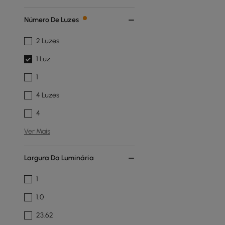
Número De Luzes
2 Luzes
1 Luz
1
4 Luzes
4
Ver Mais
Largura Da Luminária
1
1.0
23.62