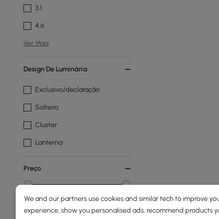
3.1
4.6
Ver Mais
Design De Luminária
Exclusivo/declaração
Solteiro
Cluster
Lanterna
Preço
89
230
We and our partners use cookies and similar tech to improve you
experience, show you personalised ads, recommend products you
Min
Max