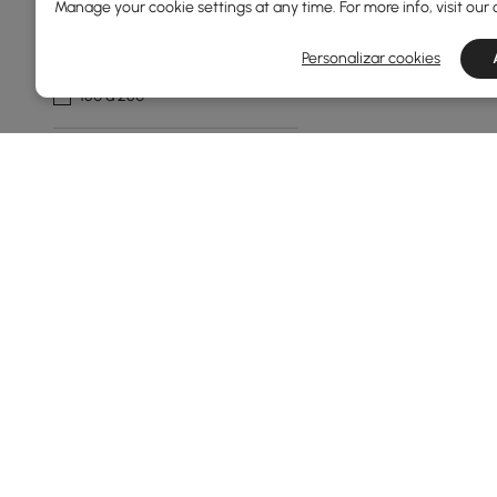
Manage your cookie settings at any time. For more info, visit our
Abaixo de 150
Personalizar cookies
150 a 250
Forma De Luminária
Globo
Clássico
Geometria
Jarra
Lanterna
Ver Mais
Material De Sombra
Products in the current category have been updated to show t