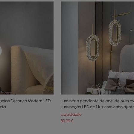
única Decorica Modern LED
Luminária pendente de anel de ouro o
ada
Iluminação LED de 1 luz com cabo ajust
Liquidação
89
,99
€