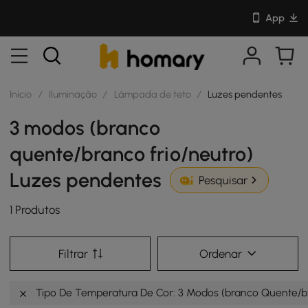
App
Início
/
Iluminação
/
Lâmpada de teto
/
Luzes pendentes
3 modos (branco
quente/branco frio/neutro)
Luzes pendentes
Pesquisar
1 Produtos
Filtrar
Ordenar
Tipo De Temperatura De Cor: 3 Modos (branco Quente/br