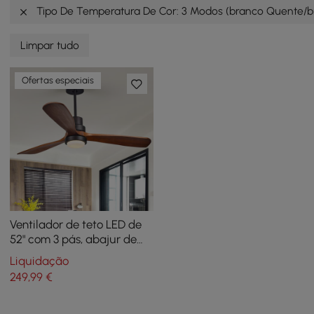
Tipo De Temperatura De Cor: 3 Modos (branco Quente/br
Limpar tudo
Ofertas especiais
Ventilador de teto LED de
52" com 3 pás, abajur de
vidro e controle remoto em
Liquidação
preto e nogueira
249
,99
€