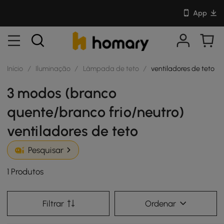
App
Início
/
Iluminação
/
Lâmpada de teto
/
ventiladores de teto
3 modos (branco
quente/branco frio/neutro)
ventiladores de teto
Pesquisar
1 Produtos
Filtrar
Ordenar