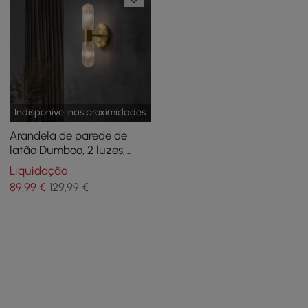
Indisponível nas proximidades
Arandela de parede de
latão Dumboo, 2 luzes,
iluminação interna LED
Liquidação
para cima e para baixo
89
,99
€
129,99 €