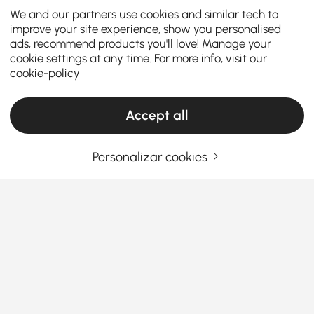
We and our partners use cookies and similar tech to
improve your site experience, show you personalised
ads, recommend products you'll love! Manage your
cookie settings at any time. For more info, visit our
cookie-policy
Accept all
Personalizar cookies
Escolher os Candeeiros de Parede Certos
para Iluminar a Sua Rotina Diária
Sente que falta aquele fator "uau" no seu quarto,
mesmo depois de pintar as paredes e mudar o sofá
de lugar?
É provável que você não o tenha iluminado
Ver Mais
corretamente. Apresentamos o aplique de parede:
Products in the current category have been updated to show the latest 1 items