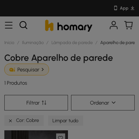
App
Início
/
Iluminação
/
Lâmpada de parede
/
Aparelho de pared
Cobre Aparelho de parede
Pesquisar
1 Produtos
Filtrar
Ordenar
Cor: Cobre
Limpar tudo